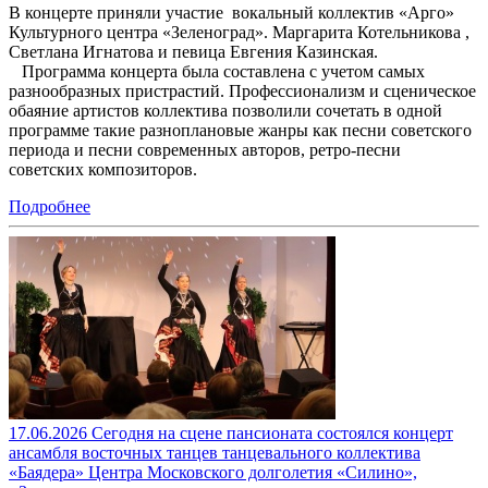
В концерте приняли участие вокальный коллектив «Арго»
Культурного центра «Зеленоград». Маргарита Котельникова ,
Светлана Игнатова и певица Евгения Казинская.
Программа концерта была составлена с учетом самых
разнообразных пристрастий. Профессионализм и сценическое
обаяние артистов коллектива позволили сочетать в одной
программе такие разноплановые жанры как песни советского
периода и песни современных авторов, ретро-песни
советских композиторов.
Подробнее
17.06.2026 Сегодня на сцене пансионата состоялся концерт
ансамбля восточных танцев танцевального коллектива
«Баядера» Центра Московского долголетия «Силино»,