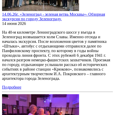
14.06.26г. «Зеленоград - зеленая ветвь Москвы»- Обзорная
экскурсия по городу Зеленограду.
14 июня 2026
На 40-м километре Ленинградского шоссе у въезда в
Зеленоград возвышается холм Славы. Именно отсюда и
началась экскурсия. После возложения цветов у памятника
«Штыки», автобус с отдыхающими отправился далее по
Панфиловскому проспекту, по которому в годы войны
проходила линия фронта. С этих рубежей 6 декабря 1941 г.
начался разгром немецко-фашистских захватчиков. Проезжая
по городу, отдыхающие услышали рассказ об исторических
событиях в районе станции «Крюково», познакомились с
архитектурным творчеством И.А. Покровского – главного
архитектора города Зеленограда.
Подробнее