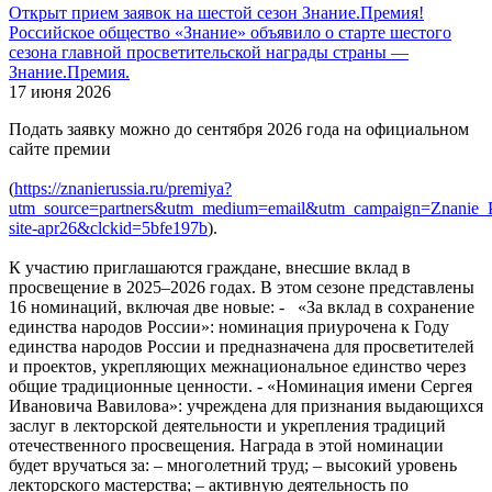
Открыт прием заявок на шестой сезон Знание.Премия!
Российское общество «Знание» объявило о старте шестого
сезона главной просветительской награды страны —
Знание.Премия.
17 июня 2026
Подать заявку можно до сентября 2026 года на официальном
сайте премии
(
https://znanierussia.ru/premiya?
utm_source=partners&utm_medium=email&utm_campaign=Znanie_P
site-apr26&clckid=5bfe197b
).
К участию приглашаются граждане, внесшие вклад в
просвещение в 2025–2026 годах. В этом сезоне представлены
16 номинаций, включая две новые: - «За вклад в сохранение
единства народов России»: номинация приурочена к Году
единства народов России и предназначена для просветителей
и проектов, укрепляющих межнациональное единство через
общие традиционные ценности. - «Номинация имени Сергея
Ивановича Вавилова»: учреждена для признания выдающихся
заслуг в лекторской деятельности и укрепления традиций
отечественного просвещения. Награда в этой номинации
будет вручаться за: – многолетний труд; – высокий уровень
лекторского мастерства; – активную деятельность по