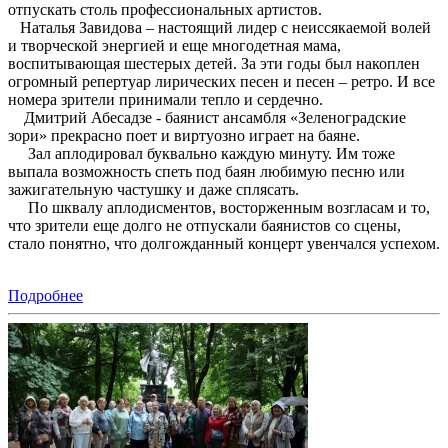
отпускать столь профессиональных артистов.
Наталья Завидова – настоящий лидер с неиссякаемой волей
и творческой энергией и еще многодетная мама,
воспитывающая шестерых детей. За эти годы был накоплен
огромный репертуар лирических песен и песен – ретро. И все
номера зрители принимали тепло и сердечно.
Дмитрий Абесадзе - баянист ансамбля «Зеленоградские
зори» прекрасно поет и виртуозно играет на баяне.
Зал аплодировал буквально каждую минуту. Им тоже
выпала возможность спеть под баян любимую песню или
зажигательную частушку и даже сплясать.
По шквалу аплодисментов, восторженным возгласам и то,
что зрители еще долго не отпускали баянистов со сцены,
стало понятно, что долгожданный концерт увенчался успехом.
Подробнее