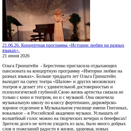
21.06.26. Концертная программа «Истории любви на разных
языках».
21 июня 2026
Ольга Гринштейн - Берестенко пригласила отдыхающих
пансионата на концертную программу «Имтории любви на
разных языках». Больше тридцати лет Ольга Гринштейн
выходит на сцену театра «Шалом» и других московских
театров и делает это с удивительной достоверностью и
психологической глубиной.Свою жизнь артистка связала не
только с кино и театром, но и с музыкой. Она окончила
музыкальную школу по классу фортепиано, дирижёрско-
хоровое отделение в Музыкальном училище имени Гнесиных,
вокальное – в Российской академии музыки. Услышать её
волшебный голос можно на творческих вечерах и бенефисах!
Зрители долго не хотели уходить из зала, было много добрых
слов и пожеланий радости в жизни, здоровья, новых