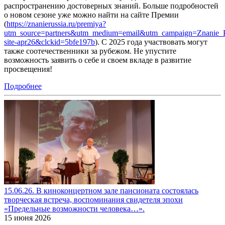
распространению достоверных знаний. Больше подробностей
о новом сезоне уже можно найти на сайте Премии
(
https://znanierussia.ru/premiya?
utm_source=partners&utm_medium=email&utm_campaign=Znanie_P
site-apr26&clckid=5bfe197b
). С 2025 года участвовать могут
также соотечественники за рубежом. Не упустите
возможность заявить о себе и своем вкладе в развитие
просвещения!
Подробнее
15.06.26. В киноконцертном зале пансионата состоялась
творческая встреча, воспоминания свидетеля эпохи
«Предельные возможности человека…».
15 июня 2026