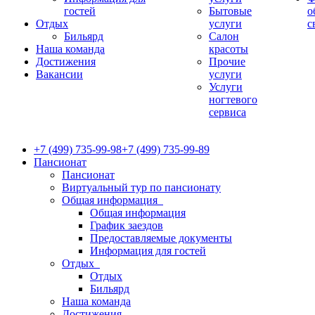
гостей
Бытовые
о
Отдых
услуги
с
Бильярд
Салон
Наша команда
красоты
Достижения
Прочие
Вакансии
услуги
Услуги
ногтевого
сервиса
+7 (499) 735-99-98
+7 (499) 735-99-89
Пансионат
Пансионат
Виртуальный тур по пансионату
Общая информация
Общая информация
График заездов
Предоставляемые документы
Информация для гостей
Отдых
Отдых
Бильярд
Наша команда
Достижения