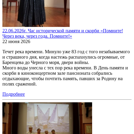
22.06.2026г. Час исторической памяти и скорби «Помните!
Через века, через года. Помните!»
22 июня 2026
Течет река времени. Минуло уже 83 год с того незабываемого
и страшного дня, когда настежь распахнулись огромные, от
Баренцева до Черного моря, двери войны.
Много воды унесла с тех пор река времени. В День памяти и
скорби в киноконцертном зале пансионата собрались
отдыхающие, чтобы почтить память, павших за Родину на
полях сражений.
Подробнее