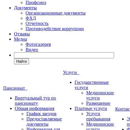
Профсоюз
Документы
Организационные документы
ФХД
Отчетность
Противодействие коррупции
Отзывы
Медиа
Фотогалерея
Видео
Найти
Услуги
Государственные
услуги
Пансионат
Медицинские
Виртуальный тур по
услуги
пансионату
Размещение
Общая информация
Платные услуги
Конта
График заездов
Услуги
Предоставляемые
пребывания
Э
документы
Медицинские
п
Информация для
услуги
Ф