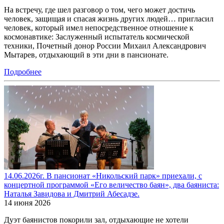
На встречу, где шел разговор о том, чего может достичь
человек, защищая и спасая жизнь других людей… пригласил
человек, который имел непосредственное отношение к
космонавтике: Заслуженный испытатель космической
техники, Почетный донор России Михаил Александрович
Мытарев, отдыхающий в эти дни в пансионате.
Подробнее
14.06.2026г. В пансионат «Никольский парк» приехали, с
концертной программой «Его величество баян», два баяниста:
Наталья Завидова и Дмитрий Абесадзе.
14 июня 2026
Дуэт баянистов покорили зал, отдыхающие не хотели