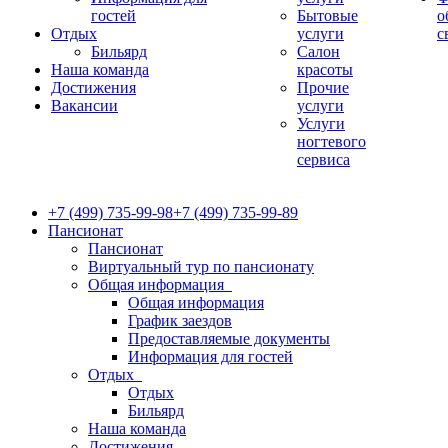
гостей
Бытовые
о
Отдых
услуги
с
Бильярд
Салон
Наша команда
красоты
Достижения
Прочие
Вакансии
услуги
Услуги
ногтевого
сервиса
+7 (499) 735-99-98
+7 (499) 735-99-89
Пансионат
Пансионат
Виртуальный тур по пансионату
Общая информация
Общая информация
График заездов
Предоставляемые документы
Информация для гостей
Отдых
Отдых
Бильярд
Наша команда
Достижения