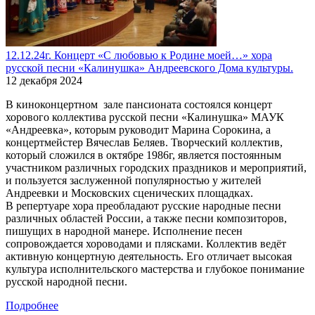
12.12.24г. Концерт «С любовью к Родине моей…» хора
русской песни «Калинушка» Андреевского Дома культуры.
12 декабря 2024
В киноконцертном зале пансионата состоялся концерт
хорового коллектива русской песни «Калинушка» МАУК
«Андреевка», которым руководит Марина Сорокина, а
концертмейстер Вячеслав Беляев. Творческий коллектив,
который сложился в октябре 1986г, является постоянным
участником различных городских праздников и мероприятий,
и пользуется заслуженной популярностью у жителей
Андреевки и Московских сценических площадках.
В репертуаре хора преобладают русские народные песни
различных областей России, а также песни композиторов,
пишущих в народной манере. Исполнение песен
сопровождается хороводами и плясками. Коллектив ведёт
активную концертную деятельность. Его отличает высокая
культура исполнительского мастерства и глубокое понимание
русской народной песни.
Подробнее