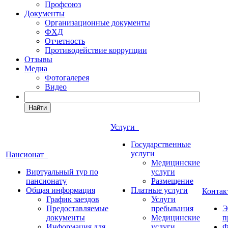
Профсоюз
Документы
Организационные документы
ФХД
Отчетность
Противодействие коррупции
Отзывы
Медиа
Фотогалерея
Видео
Найти
Услуги
Государственные
услуги
Пансионат
Медицинские
Виртуальный тур по
услуги
пансионату
Размещение
Общая информация
Платные услуги
Конта
График заездов
Услуги
Предоставляемые
пребывания
Э
документы
Медицинские
п
Информация для
услуги
Ф