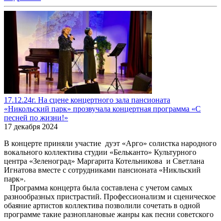
17.12.24г. На сцене концертного зала пансионата
«Никольский парк» прозвучала концертная программа «С
песней по жизни!»
17 декабря 2024
В концерте приняли участие дуэт «Арго» солистка народного
вокального коллектива студии «Бельканто» Культурного
центра «Зеленоград» Маргарита Котельникова и Светлана
Игнатова вместе с сотрудниками пансионата «Никльский
парк».
Программа концерта была составлена с учетом самых
разнообразных пристрастий. Профессионализм и сценическое
обаяние артистов коллектива позволили сочетать в одной
программе такие разноплановые жанры как песни советского