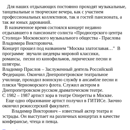
Для наших отдыхающих постоянно проходят музыкальные,
танцевальные и творческие вечера, как с участием
профессиональных коллективов, так и гостей пансионата, а
так же юных дарований.
В назначенное время состоялся концерт недавно
отдыхавшего в пансионате солиста «Продюсерского центра
Столица» Московского музыкального общества - Праслова
Владимира Викторовича.
Концерт прошел под названием "Москва златоглавая…" В
программе звучали шедевры мировой классики,
романсы, песни из кинофильмов, лирические песни и
шлягеры.
Владимир Праслов – Заслуженный деятель Российской
Федерации. Окончил Днепропетровское театральное
училище, проходил воинскую службу в ансамбле песни и
пляски Черноморского флота. Служил актером в
Днепропетровском русском драматическом театре.
С 1982 – 1987 артист хора в театре Оперетты в Москве.
Еще одно образование артист получил в ГИТИСе. Заочно
окончил режиссерский факультет.
Владимир Викторович – известный актер театра и
эстрады. Он выступает на различных концертах в качестве
конферансье, чтеца и певца.