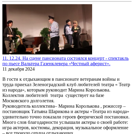
11. 12.24. На сцене пансионата состоялся концерт - спектакль
по пьесе Вальтера Газенклевера «Честный аферист».
11 декабря 2024
В гости к отдыхающим в пансионате ветеранам войны и
труда приехал Зеленоградский клуб любителей театра « Театр
из народа», которым руководит Марина Королькова.
Коллектив любителей театра существует на базе
Московского долголетия.
Руководитель коллектива– Марина Королькова , режиссер –
постановщик Татьяна Шарикова и актеры «Театра из народа»
удивительно точно показали героев феерической постановки.
Много слов благодарности услышали актеры о своей работе:
игра актеров, костюмы, декорация, музыкальное оформление
– все тронуло сердца отдыхающих.