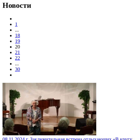
Новости
1
...
18
19
20
21
22
...
30
08.11.2024 г. Заключительная встреча отдыхающих «В кругу