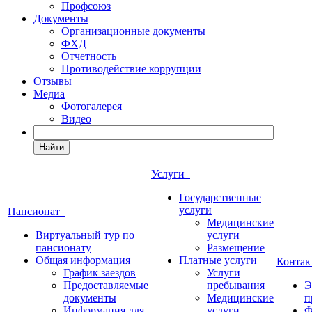
Профсоюз
Документы
Организационные документы
ФХД
Отчетность
Противодействие коррупции
Отзывы
Медиа
Фотогалерея
Видео
Найти
Услуги
Государственные
услуги
Пансионат
Медицинские
Виртуальный тур по
услуги
пансионату
Размещение
Общая информация
Платные услуги
Конта
График заездов
Услуги
Предоставляемые
пребывания
Э
документы
Медицинские
п
Информация для
услуги
Ф