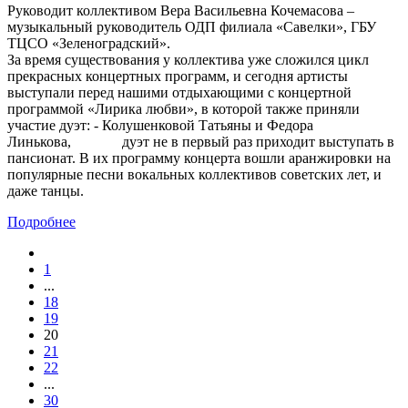
Руководит коллективом Вера Васильевна Кочемасова –
музыкальный руководитель ОДП филиала «Савелки», ГБУ
ТЦСО «Зеленоградский».
За время существования у коллектива уже сложился цикл
прекрасных концертных программ, и сегодня артисты
выступали перед нашими отдыхающими с концертной
программой «Лирика любви», в которой также приняли
участие дуэт: - Колушенковой Татьяны и Федора
Линькова, дуэт не в первый раз приходит выступать в
пансионат. В их программу концерта вошли аранжировки на
популярные песни вокальных коллективов советских лет, и
даже танцы.
Подробнее
1
...
18
19
20
21
22
...
30