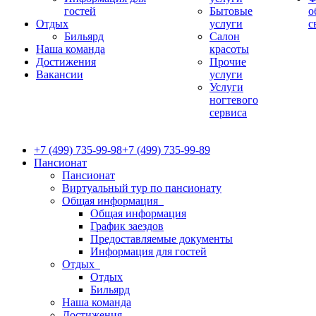
гостей
Бытовые
о
Отдых
услуги
с
Бильярд
Салон
Наша команда
красоты
Достижения
Прочие
Вакансии
услуги
Услуги
ногтевого
сервиса
+7 (499) 735-99-98
+7 (499) 735-99-89
Пансионат
Пансионат
Виртуальный тур по пансионату
Общая информация
Общая информация
График заездов
Предоставляемые документы
Информация для гостей
Отдых
Отдых
Бильярд
Наша команда
Достижения