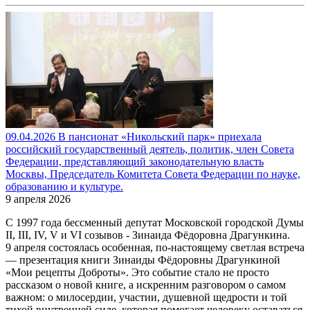
09.04.2026 В пансионат «Никольский парк» приехала
российский государственный деятель, политик, член Совета
Федерации, представляющий законодательную власть
Москвы, Председатель Комитета Совета Федерации по науке,
образованию и культуре.
9 апреля 2026
С 1997 года бессменный депутат Московской городской Думы
II, III, IV, V и VI созывов - Зинаида Фёдоровна Драгункина.
9 апреля состоялась особенная, по-настоящему светлая встреча
— презентация книги Зинаиды Фёдоровны Драгункиной
«Мои рецепты Доброты». Это событие стало не просто
рассказом о новой книге, а искренним разговором о самом
важном: о милосердии, участии, душевной щедрости и той
тихой внутренней силе, которая помогает человеку оставаться