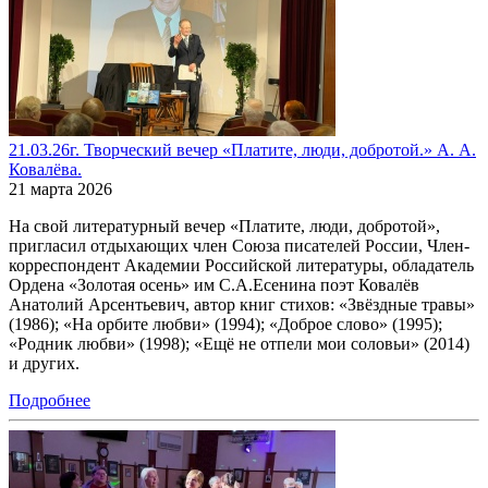
21.03.26г. Творческий вечер «Платите, люди, добротой.» А. А.
Ковалёва.
21 марта 2026
На свой литературный вечер «Платите, люди, добротой»,
пригласил отдыхающих член Союза писателей России, Член-
корреспондент Академии Российской литературы, обладатель
Ордена «Золотая осень» им С.А.Есенина поэт Ковалёв
Анатолий Арсентьевич, автор книг стихов: «Звёздные травы»
(1986); «На орбите любви» (1994); «Доброе слово» (1995);
«Родник любви» (1998); «Ещё не отпели мои соловьи» (2014)
и других.
Подробнее