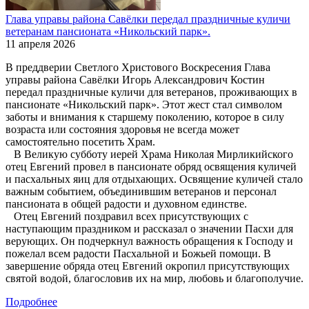
Глава управы района Савёлки передал праздничные куличи
ветеранам пансионата «Никольский парк».
11 апреля 2026
В преддверии Светлого Христового Воскресения Глава
управы района Савёлки Игорь Александрович Костин
передал праздничные куличи для ветеранов, проживающих в
пансионате «Никольский парк». Этот жест стал символом
заботы и внимания к старшему поколению, которое в силу
возраста или состояния здоровья не всегда может
самостоятельно посетить Храм.
В Великую субботу иерей Храма Николая Мирликийского
отец Евгений провел в пансионате обряд освящения куличей
и пасхальных яиц для отдыхающих. Освящение куличей стало
важным событием, объединившим ветеранов и персонал
пансионата в общей радости и духовном единстве.
Отец Евгений поздравил всех присутствующих с
наступающим праздником и рассказал о значении Пасхи для
верующих. Он подчеркнул важность обращения к Господу и
пожелал всем радости Пасхальной и Божьей помощи. В
завершение обряда отец Евгений окропил присутствующих
святой водой, благословив их на мир, любовь и благополучие.
Подробнее