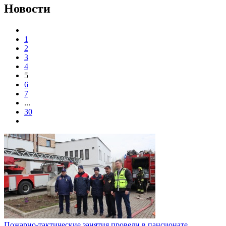
Новости
1
2
3
4
5
6
7
...
30
Пожарно-тактические занятия провели в пансионате