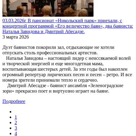
03.03.2026г В пансионат «Никольский парк» приехали, с
концертной программой «Его величество баян», два баяниста:
Наталья Завидова и Дмитрий Абесадзе.
3 марта 2026
Дуэт баянистов покорили зал, отдыхающие не хотели
отпускать столь профессиональных артистов.
Наталья Завидова – настоящий лидер с неиссякаемой волей
и творческой энергией и еще многодетная мама,
воспитывающая шестерых детей. За эти годы был накоплен
огромный репертуар лирических песен и песен – ретро. И все
номера зрители принимали тепло и сердечно.
Дмитрий Абесадзе - баянист ансамбля «Зеленоградские
зори» прекрасно поет и виртуозно играет на баяне.
Подробнее
1
2
3
4