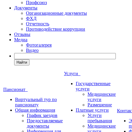
Профсоюз
Документы
Организационные документы
ФХД
Отчетность
Противодействие коррупции
Отзывы
Медиа
Фотогалерея
Видео
Найти
Услуги
Государственные
услуги
Пансионат
Медицинские
Виртуальный тур по
услуги
пансионату
Размещение
Общая информация
Платные услуги
Конта
График заездов
Услуги
Предоставляемые
пребывания
Э
документы
Медицинские
п
Информация для
услуги
Ф