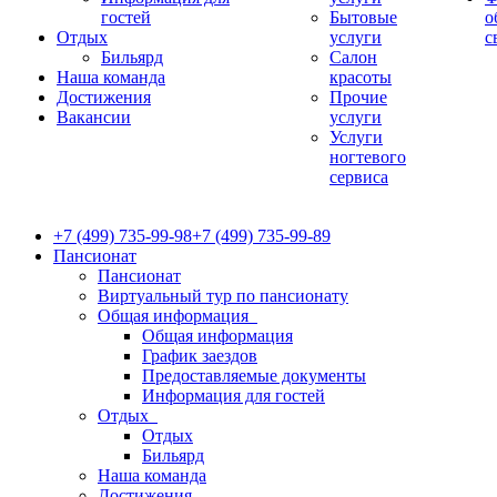
гостей
Бытовые
о
Отдых
услуги
с
Бильярд
Салон
Наша команда
красоты
Достижения
Прочие
Вакансии
услуги
Услуги
ногтевого
сервиса
+7 (499) 735-99-98
+7 (499) 735-99-89
Пансионат
Пансионат
Виртуальный тур по пансионату
Общая информация
Общая информация
График заездов
Предоставляемые документы
Информация для гостей
Отдых
Отдых
Бильярд
Наша команда
Достижения