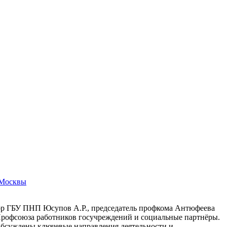
 Москвы
ор ГБУ ПНП Юсупов А.Р., председатель профкома Антюфеева
Профсоюза работников госучреждений и социальные партнёры.
Обсуждены ключевые направления деятельности и