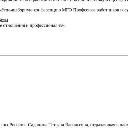
тно-выборную конференцию МГО Профсоюза работников госуч
бком
ие отношения и профессионализм.
Сыны России». Садонина Татьяна Васильевна, отдыхающая в панс