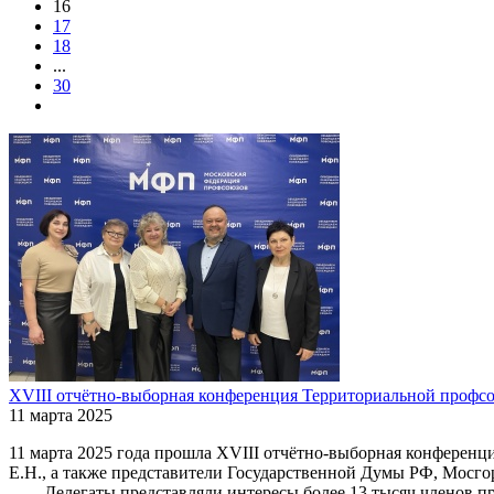
16
17
18
...
30
XVIII отчётно-выборная конференция Территориальной профс
11 марта 2025
11 марта 2025 года прошла XVIII отчётно-выборная конфере
Е.Н., а также представители Государственной Думы РФ, Мос
Делегаты представляли интересы более 13 тысяч членов про