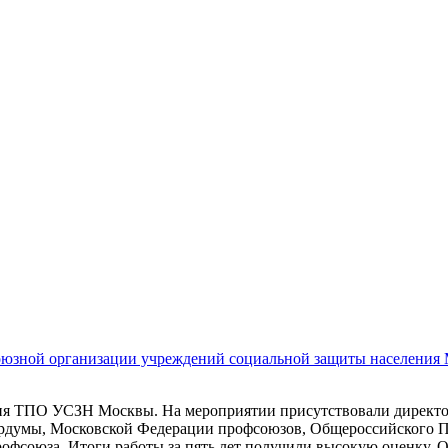
оюзной организации учреждений социальной защиты населения
нция ТПО УСЗН Москвы. На мероприятии присутствовали директ
гордумы, Московской Федерации профсоюзов, Общероссийского 
фсоюза. Итоги работы за пять лет получили высокую оценку. 