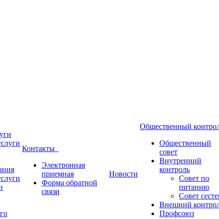
Общественный контр
уги
услуги
Общественный
Контакты
совет
Внутренний
Электронная
ания
контроль
приемная
Новости
услуги
Совет по
Форма обратной
и
питанию
связи
Совет сесте
Внешний контро
го
Профсоюз