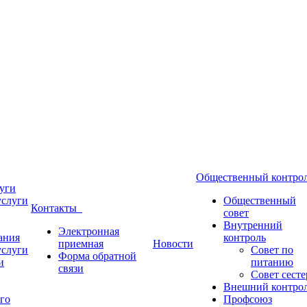
Общественный контр
уги
услуги
Общественный
Контакты
совет
Внутренний
Электронная
ания
контроль
приемная
Новости
услуги
Совет по
Форма обратной
и
питанию
связи
Совет сесте
Внешний контро
го
Профсоюз