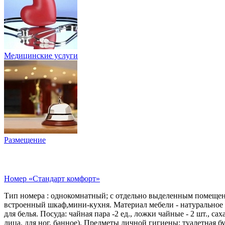
Медицинские услуги
Размещение
Номер «Стандарт комфорт»
Тип номера : однокомнатный; с отдельно выделенным помещени
встроенный шкаф,мини-кухня. Материал мебели - натуральное д
для белья. Посуда: чайная пара -2 ед., ложки чайные - 2 шт., са
лица, для ног, банное). Предметы личной гигиены: туалетная б