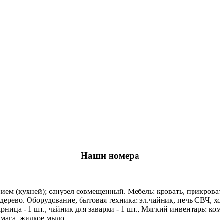
Наши номера
ем (кухней); санузел совмещенный. Мебель: кровать, прикроват
ерево. Оборудование, бытовая техника: эл.чайник, печь СВЧ, х
харница - 1 шт., чайник для заварки - 1 шт., Мягкий инвентарь: ком
умага, жидкое мыло