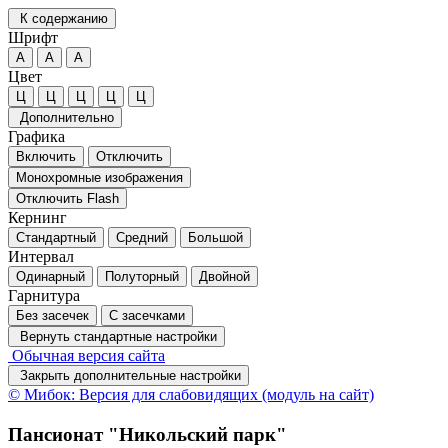
К содержанию
Шрифт
А
А
А
Цвет
Ц
Ц
Ц
Ц
Ц
Дополнительно
Графика
Включить
Отключить
Монохромные изображения
Отключить Flash
Кернинг
Стандартный
Средний
Большой
Интервал
Одинарный
Полуторный
Двойной
Гарнитура
Без засечек
С засечками
Вернуть стандартные настройки
Обычная версия сайта
Закрыть дополнительные настройки
© Мибок: Версия для слабовидящих (модуль на сайт)
Пансионат "Никольский парк"