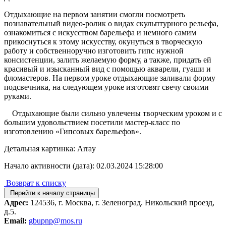
Отдыхающие на первом занятии смогли посмотреть
познавательный видео-ролик о видах скульптурного рельефа,
ознакомиться с искусством барельефа и немного самим
прикоснуться к этому искусству, окунуться в творческую
работу и собственноручно изготовить гипс нужной
консистенции, залить желаемую форму, а также, придать ей
красивый и изысканный вид с помощью акварели, гуаши и
фломастеров. На первом уроке отдыхающие заливали форму
подсвечника, на следующем уроке изготовят свечу своими
руками.
Отдыхающие были сильно увлечены творческим уроком и с
большим удовольствием посетили мастер-класс по
изготовлению «Гипсовых барельефов».
Детальная картинка: Array
Начало активности (дата): 02.03.2024 15:28:00
Возврат к списку
Перейти к началу страницы
Адрес:
124536, г. Москва, г. Зеленоград. Никольский проезд,
д.5.
Email:
gbupnp@mos.ru