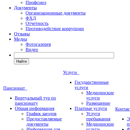
Профсоюз
Документы
Организационные документы
ФХД
Отчетность
Противодействие коррупции
Отзывы
Медиа
Фотогалерея
Видео
Найти
Услуги
Государственные
услуги
Пансионат
Медицинские
Виртуальный тур по
услуги
пансионату
Размещение
Общая информация
Платные услуги
Конта
График заездов
Услуги
Предоставляемые
пребывания
Э
документы
Медицинские
п
Информация для
услуги
Ф