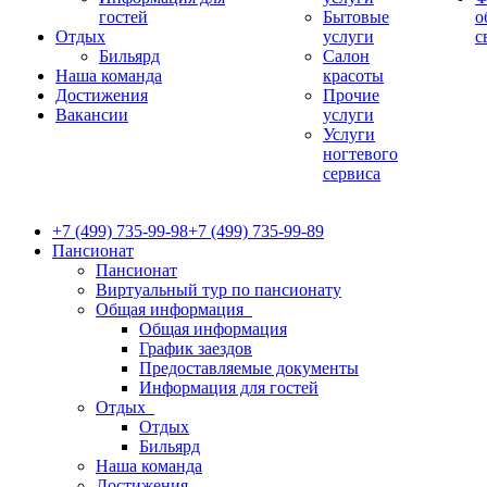
гостей
Бытовые
о
Отдых
услуги
с
Бильярд
Салон
Наша команда
красоты
Достижения
Прочие
Вакансии
услуги
Услуги
ногтевого
сервиса
+7 (499) 735-99-98
+7 (499) 735-99-89
Пансионат
Пансионат
Виртуальный тур по пансионату
Общая информация
Общая информация
График заездов
Предоставляемые документы
Информация для гостей
Отдых
Отдых
Бильярд
Наша команда
Достижения