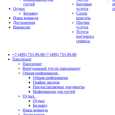
гостей
Бытовые
о
Отдых
услуги
с
Бильярд
Салон
Наша команда
красоты
Достижения
Прочие
Вакансии
услуги
Услуги
ногтевого
сервиса
+7 (499) 735-99-98
+7 (499) 735-99-89
Пансионат
Пансионат
Виртуальный тур по пансионату
Общая информация
Общая информация
График заездов
Предоставляемые документы
Информация для гостей
Отдых
Отдых
Бильярд
Наша команда
Достижения