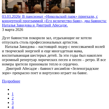
03.03.2026г В пансионат «Никольский парк» приехали, с
концертной программой «Его величество баян», два баяниста:
Наталья Завидова и Дмитрий Абесадзе.
3 марта 2026
Дуэт баянистов покорили зал, отдыхающие не хотели
отпускать столь профессиональных артистов.
Наталья Завидова – настоящий лидер с неиссякаемой волей
и творческой энергией и еще многодетная мама,
воспитывающая шестерых детей. За эти годы был накоплен
огромный репертуар лирических песен и песен – ретро. И все
номера зрители принимали тепло и сердечно.
Дмитрий Абесадзе - баянист ансамбля «Зеленоградские
зори» прекрасно поет и виртуозно играет на баяне.
Подробнее
1
2
3
4