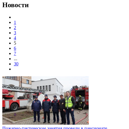
Новости
1
2
3
4
5
6
7
...
30
Пожарно-тактические занятия провели в пансионате