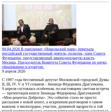
09.04.2026 В пансионат «Никольский парк» приехала
российский государственный деятель, политик, член Совета
Федерации, представляющий законодательную власть
Москвы, Председатель Комитета Совета Федерации по науке,
образованию и культуре.
9 апреля 2026
С 1997 года бессменный депутат Московской городской Думы
II, III, IV, V и VI созывов - Зинаида Фёдоровна Драгункина.
9 апреля состоялась особенная, по-настоящему светлая встреча
— презентация книги Зинаиды Фёдоровны Драгункиной
«Мои рецепты Доброты». Это событие стало не просто
рассказом о новой книге, а искренним разговором о самом
важном: о милосердии, участии, душевной щедрости и той
тихой внутренней силе, которая помогает человеку оставаться