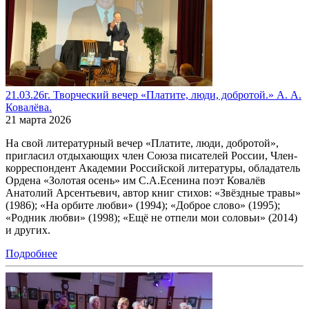
21.03.26г. Творческий вечер «Платите, люди, добротой.» А. А.
Ковалёва.
21 марта 2026
На свой литературный вечер «Платите, люди, добротой»,
пригласил отдыхающих член Союза писателей России, Член-
корреспондент Академии Российской литературы, обладатель
Ордена «Золотая осень» им С.А.Есенина поэт Ковалёв
Анатолий Арсентьевич, автор книг стихов: «Звёздные травы»
(1986); «На орбите любви» (1994); «Доброе слово» (1995);
«Родник любви» (1998); «Ещё не отпели мои соловьи» (2014)
и других.
Подробнее