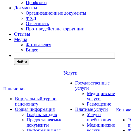
Профсоюз
Документы
Организационные документы
ФХД
Отчетность
Противодействие коррупции
Отзывы
Медиа
Фотогалерея
Видео
Найти
Услуги
Государственные
услуги
Пансионат
Медицинские
Виртуальный тур по
услуги
пансионату
Размещение
Общая информация
Платные услуги
Конта
График заездов
Услуги
Предоставляемые
пребывания
Э
документы
Медицинские
п
Информация для
услуги
Ф