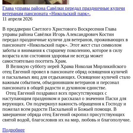
Глава управы района Савёлки передал праздничные куличи
ветеранам пансионата «Никольский парк».
11 апреля 2026
В преддверии Светлого Христового Воскресения Глава
управы района Савёлки Игорь Александрович Костин
передал праздничные куличи для ветеранов, проживающих в
пансионате «Никольский парк». Этот жест стал символом
заботы и внимания к старшему поколению, которое в силу
возраста или состояния здоровья не всегда может
самостоятельно посетить Храм.
В Великую субботу иерей Храма Николая Мирликийского
отец Евгений провел в пансионате обряд освящения куличей
и пасхальных яиц для отдыхающих. Освящение куличей стало
важным событием, объединившим ветеранов и персонал
пансионата в общей радости и духовном единстве.
Отец Евгений поздравил всех присутствующих с
наступающим праздником и рассказал о значении Пасхи для
верующих. Он подчеркнул важность обращения к Господу и
пожелал всем радости Пасхальной и Божьей помощи. В
завершение обряда отец Евгений окропил присутствующих
святой водой, благословив их на мир, любовь и благополучие.
Подробнее