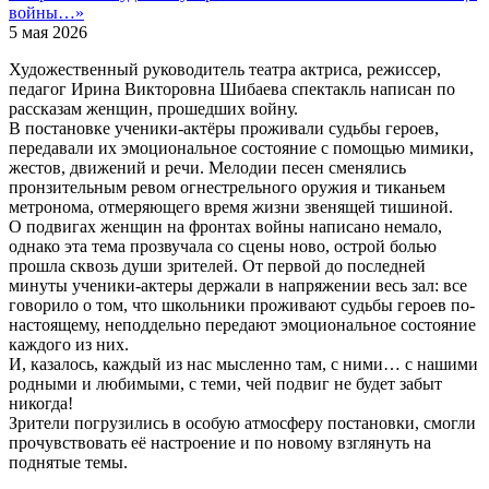
войны…»
5 мая 2026
Художественный руководитель театра актриса, режиссер,
педагог Ирина Викторовна Шибаева спектакль написан по
рассказам женщин, прошедших войну.
В постановке ученики-актёры проживали судьбы героев,
передавали их эмоциональное состояние с помощью мимики,
жестов, движений и речи. Мелодии песен сменялись
пронзительным ревом огнестрельного оружия и тиканьем
метронома, отмеряющего время жизни звенящей тишиной.
О подвигах женщин на фронтах войны написано немало,
однако эта тема прозвучала со сцены ново, острой болью
прошла сквозь души зрителей. От первой до последней
минуты ученики-актеры держали в напряжении весь зал: все
говорило о том, что школьники проживают судьбы героев по-
настоящему, неподдельно передают эмоциональное состояние
каждого из них.
И, казалось, каждый из нас мысленно там, с ними… с нашими
родными и любимыми, с теми, чей подвиг не будет забыт
никогда!
Зрители погрузились в особую атмосферу постановки, смогли
прочувствовать её настроение и по новому взглянуть на
поднятые темы.