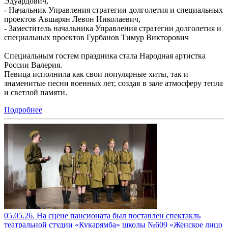
Эдуардович,
- Начальник Управления стратегии долголетия и специальных
проектов Авшарян Левон Николаевич,
- Заместитель начальника Управления стратегии долголетия и
специальных проектов Гурбанов Тимур Викторович
Специальным гостем праздника стала Народная артистка
России Валерия.
Певица исполнила как свои популярные хиты, так и
знаменитые песни военных лет, создав в зале атмосферу тепла
и светлой памяти.
Подробнее
05.05.26. На сцене пансионата был поставлен спектакль
театральной студии «Кукарямба» школы №609 «Женское лицо