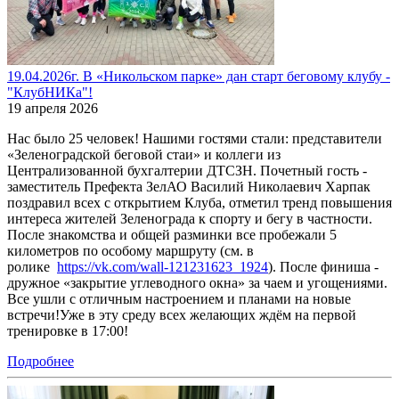
19.04.2026г. В «Никольском парке» дан старт беговому клубу -
"КлубНИКа"!
19 апреля 2026
Нас было 25 человек! Нашими гостями стали: представители
«Зеленоградской беговой стаи» и коллеги из
Централизованной бухгалтерии ДТСЗН. Почетный гость -
заместитель Префекта ЗелАО Василий Николаевич Харпак
поздравил всех с открытием Клуба, отметил тренд повышения
интереса жителей Зеленограда к спорту и бегу в частности.
После знакомства и общей разминки все пробежали 5
километров по особому маршруту (см. в
ролике
https://vk.com/wall-121231623_1924
). После финиша -
дружное «закрытие углеводного окна» за чаем и угощениями.
Все ушли с отличным настроением и планами на новые
встречи!Уже в эту среду всех желающих ждём на первой
тренировке в 17:00!
Подробнее