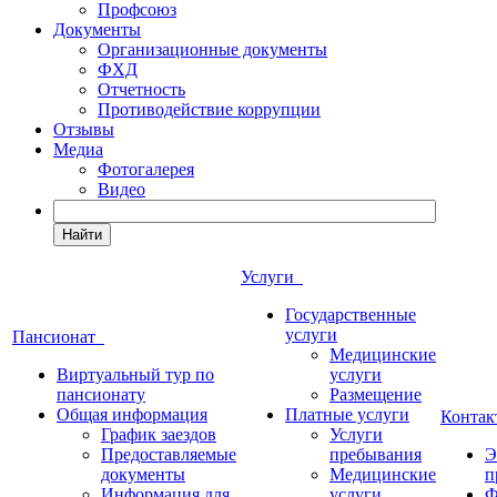
Профсоюз
Документы
Организационные документы
ФХД
Отчетность
Противодействие коррупции
Отзывы
Медиа
Фотогалерея
Видео
Найти
Услуги
Государственные
услуги
Пансионат
Медицинские
Виртуальный тур по
услуги
пансионату
Размещение
Общая информация
Платные услуги
Конта
График заездов
Услуги
Предоставляемые
пребывания
Э
документы
Медицинские
п
Информация для
услуги
Ф