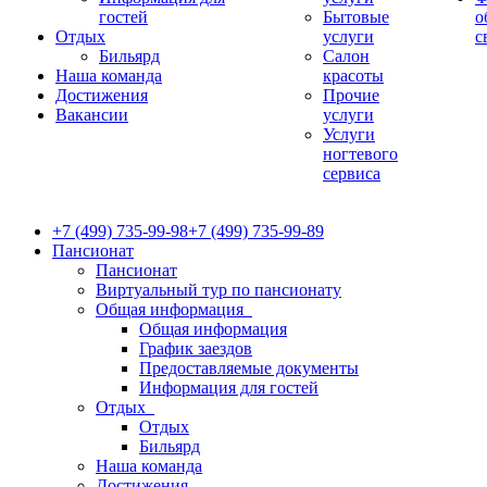
гостей
Бытовые
о
Отдых
услуги
с
Бильярд
Салон
Наша команда
красоты
Достижения
Прочие
Вакансии
услуги
Услуги
ногтевого
сервиса
+7 (499) 735-99-98
+7 (499) 735-99-89
Пансионат
Пансионат
Виртуальный тур по пансионату
Общая информация
Общая информация
График заездов
Предоставляемые документы
Информация для гостей
Отдых
Отдых
Бильярд
Наша команда
Достижения