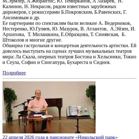
М.Эрмлер, А.Жюрайтис, Ю. Темирканов, А Лазарев, Н.
Калинин, Н. Некрасов, рядом известных зарубежных
дирижеров, с режиссерами Б.Покровским, Б.Равенских, Г.
Ансимовым и др.
Ее партнерами по спектаклям были великие А. Ведерников,
Нестеренко, Ю.Гуляев, Ю. Мазурок, В. Атлантов, А.Эйзен, И.
Архипова, Т. Милашкина, Е.Образцова, Т. Синявская, Б.
Штоколов и многие другие.
Обширна гастрольная и концертная деятельность артистки. Ей
довелось выступать на сценах лучших музыкальных театров
мира: Ла Скала, оперных театров Бостона и Хельсинки, Токио
и Сеула, Софии и Сингапура, Бухареста и Сиднея.
Подробнее
22 апреля 2026 года в пансионате «Никольский парк»