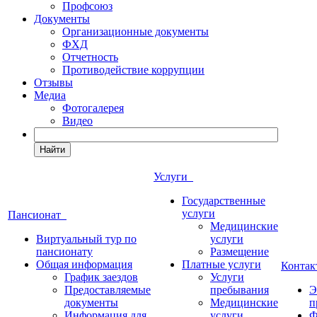
Профсоюз
Документы
Организационные документы
ФХД
Отчетность
Противодействие коррупции
Отзывы
Медиа
Фотогалерея
Видео
Найти
Услуги
Государственные
услуги
Пансионат
Медицинские
Виртуальный тур по
услуги
пансионату
Размещение
Общая информация
Платные услуги
Конта
График заездов
Услуги
Предоставляемые
пребывания
Э
документы
Медицинские
п
Информация для
услуги
Ф