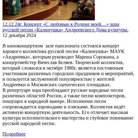
12.12.24г. Концерт «С любовью к Родине моей…» хора
русской песни «Калинушка» Андреевского Дома культуры.
12 декабря 2024
В киноконцертном зале пансионата состоялся концерт
хорового коллектива русской песни «Калинушка» МАУК
«Андреевка», которым руководит Марина Сорокина, а
концертмейстер Вячеслав Беляев. Творческий коллектив,
который сложился в октябре 1986г, является постоянным
участником различных городских праздников и мероприятий,
и пользуется заслуженной популярностью у жителей
Андреевки и Московских сценических площадках.
В репертуаре хора преобладают русские народные песни
различных областей России, а также песни композиторов,
пишущих в народной манере. Исполнение песен
сопровождается хороводами и плясками. Коллектив ведёт
активную концертную деятельность. Его отличает высокая
культура исполнительского мастерства и глубокое понимание
русской народной песни.
Подробнее