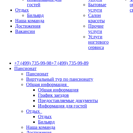
гостей
Бытовые
о
Отдых
услуги
с
Бильярд
Салон
Наша команда
красоты
Достижения
Прочие
Вакансии
услуги
Услуги
ногтевого
сервиса
+7 (499) 735-99-98
+7 (499) 735-99-89
Пансионат
Пансионат
Виртуальный тур по пансионату
Общая информация
Общая информация
График заездов
Предоставляемые документы
Информация для гостей
Отдых
Отдых
Бильярд
Наша команда
Достижения