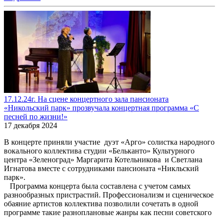
17.12.24г. На сцене концертного зала пансионата
«Никольский парк» прозвучала концертная программа «С
песней по жизни!»
17 декабря 2024
В концерте приняли участие дуэт «Арго» солистка народного
вокального коллектива студии «Бельканто» Культурного
центра «Зеленоград» Маргарита Котельникова и Светлана
Игнатова вместе с сотрудниками пансионата «Никльский
парк».
Программа концерта была составлена с учетом самых
разнообразных пристрастий. Профессионализм и сценическое
обаяние артистов коллектива позволили сочетать в одной
программе такие разноплановые жанры как песни советского