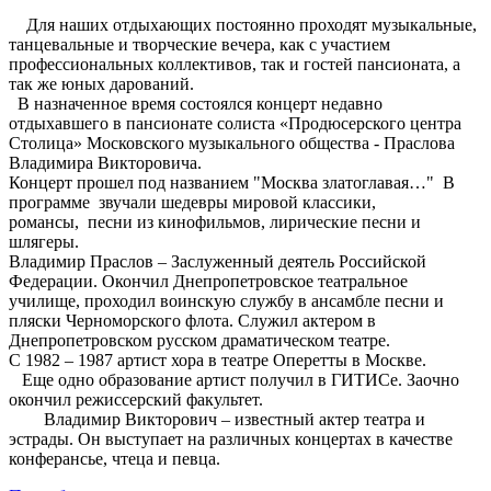
Для наших отдыхающих постоянно проходят музыкальные,
танцевальные и творческие вечера, как с участием
профессиональных коллективов, так и гостей пансионата, а
так же юных дарований.
В назначенное время состоялся концерт недавно
отдыхавшего в пансионате солиста «Продюсерского центра
Столица» Московского музыкального общества - Праслова
Владимира Викторовича.
Концерт прошел под названием "Москва златоглавая…" В
программе звучали шедевры мировой классики,
романсы, песни из кинофильмов, лирические песни и
шлягеры.
Владимир Праслов – Заслуженный деятель Российской
Федерации. Окончил Днепропетровское театральное
училище, проходил воинскую службу в ансамбле песни и
пляски Черноморского флота. Служил актером в
Днепропетровском русском драматическом театре.
С 1982 – 1987 артист хора в театре Оперетты в Москве.
Еще одно образование артист получил в ГИТИСе. Заочно
окончил режиссерский факультет.
Владимир Викторович – известный актер театра и
эстрады. Он выступает на различных концертах в качестве
конферансье, чтеца и певца.