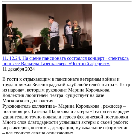
11. 12.24. На сцене пансионата состоялся концерт - спектакль
по пьесе Вальтера Газенклевера «Честный аферист».
11 декабря 2024
В гости к отдыхающим в пансионате ветеранам войны и
труда приехал Зеленоградский клуб любителей театра « Театр
из народа», которым руководит Марина Королькова.
Коллектив любителей театра существует на базе
Московского долголетия.
Руководитель коллектива– Марина Королькова , режиссер –
постановщик Татьяна Шарикова и актеры «Театра из народа»
удивительно точно показали героев феерической постановки.
Много слов благодарности услышали актеры о своей работе:
игра актеров, костюмы, декорация, музыкальное оформление
– все тронуло сердца отдыхающих.