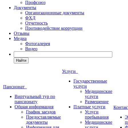
Профсоюз
Документы
Организационные документы
ФХД
Отчетность
Противодействие коррупции
Отзывы
Медиа
Фотогалерея
Видео
Найти
Услуги
Государственные
услуги
Пансионат
Медицинские
Виртуальный тур по
услуги
пансионату
Размещение
Общая информация
Платные услуги
Конта
График заездов
Услуги
Предоставляемые
пребывания
Э
документы
Медицинские
п
Информация для
услуги
Ф