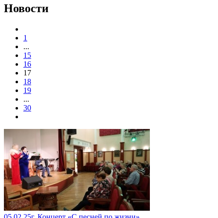
Новости
1
...
15
16
17
18
19
...
30
05.02.25г. Концерт «С песней по жизни»