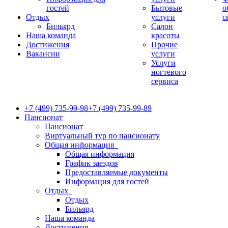
гостей
Бытовые
о
Отдых
услуги
с
Бильярд
Салон
Наша команда
красоты
Достижения
Прочие
Вакансии
услуги
Услуги
ногтевого
сервиса
+7 (499) 735-99-98
+7 (499) 735-99-89
Пансионат
Пансионат
Виртуальный тур по пансионату
Общая информация
Общая информация
График заездов
Предоставляемые документы
Информация для гостей
Отдых
Отдых
Бильярд
Наша команда
Достижения