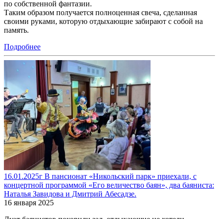
по собственной фантазии.
Таким образом получается полноценная свеча, сделанная
своими руками, которую отдыхающие забирают с собой на
память.
Подробнее
16.01.2025г В пансионат «Никольский парк» приехали, с
концертной программой «Его величество баян», два баяниста:
Наталья Завидова и Дмитрий Абесадзе.
16 января 2025