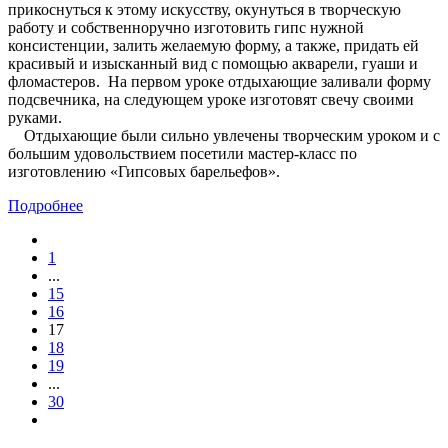
прикоснуться к этому искусству, окунуться в творческую
работу и собственноручно изготовить гипс нужной
консистенции, залить желаемую форму, а также, придать ей
красивый и изысканный вид с помощью акварели, гуаши и
фломастеров. На первом уроке отдыхающие заливали форму
подсвечника, на следующем уроке изготовят свечу своими
руками.
Отдыхающие были сильно увлечены творческим уроком и с
большим удовольствием посетили мастер-класс по
изготовлению «Гипсовых барельефов».
Подробнее
1
...
15
16
17
18
19
...
30