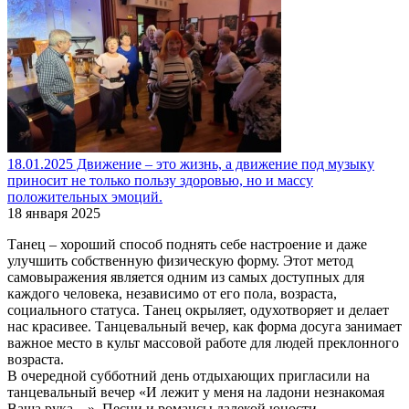
18.01.2025 Движение – это жизнь, а движение под музыку
приносит не только пользу здоровью, но и массу
положительных эмоций.
18 января 2025
Танец – хороший способ поднять себе настроение и даже
улучшить собственную физическую форму. Этот метод
самовыражения является одним из самых доступных для
каждого человека, независимо от его пола, возраста,
социального статуса. Танец окрыляет, одухотворяет и делает
нас красивее. Танцевальный вечер, как форма досуга занимает
важное место в культ массовой работе для людей преклонного
возраста.
В очередной субботний день отдыхающих пригласили на
танцевальный вечер «И лежит у меня на ладони незнакомая
Ваша рука…». Песни и романсы далекой юности