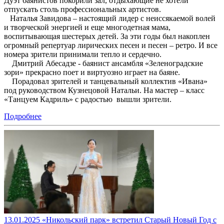
Дуэт баянистов покорили зал, отдыхающие не хотели
отпускать столь профессиональных артистов.
Наталья Завидова – настоящий лидер с неиссякаемой волей
и творческой энергией и еще многодетная мама,
воспитывающая шестерых детей. За эти годы был накоплен
огромный репертуар лирических песен и песен – ретро. И все
номера зрители принимали тепло и сердечно.
Дмитрий Абесадзе - баянист ансамбля «Зеленоградские
зори» прекрасно поет и виртуозно играет на баяне.
Порадовал зрителей и танцевальный коллектив «Ивана»
под руководством Кузнецовой Натальи. На мастер – класс
«Танцуем Кадриль» с радостью вышли зрители.
Подробнее
13.01.2025 «Никольский парк» встретил Старый Новый Год с