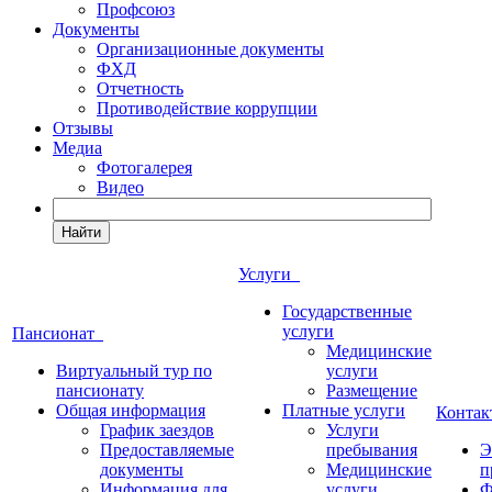
Профсоюз
Документы
Организационные документы
ФХД
Отчетность
Противодействие коррупции
Отзывы
Медиа
Фотогалерея
Видео
Найти
Услуги
Государственные
услуги
Пансионат
Медицинские
Виртуальный тур по
услуги
пансионату
Размещение
Общая информация
Платные услуги
Конта
График заездов
Услуги
Предоставляемые
пребывания
Э
документы
Медицинские
п
Информация для
услуги
Ф