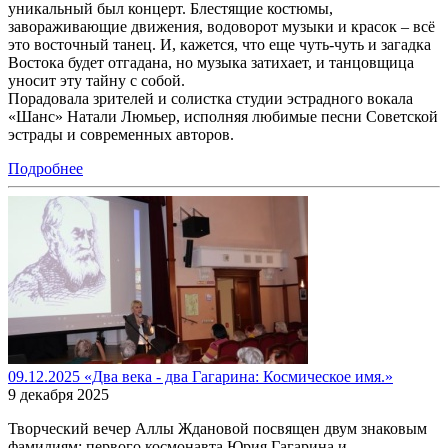
уникальный был концерт. Блестящие костюмы,
завораживающие движения, водоворот музыки и красок – всё
это восточный танец. И, кажется, что еще чуть-чуть и загадка
Востока будет отгадана, но музыка затихает, и танцовщица
уносит эту тайну с собой.
Порадовала зрителей и солистка студии эстрадного вокала
«Шанс» Натали Люмьер, исполняя любимые песни Советской
эстрады и современных авторов.
Подробнее
09.12.2025 «Два века - два Гагарина: Космическое имя.»
9 декабря 2025
Творческий вечер Аллы Ждановой посвящен двум знаковым
фамилиям: первого космонавта Юрия Гагарина и