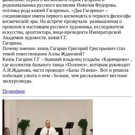
родоначальника русского космизма Николая Федорова,
потомка рода князей Гагариных. «Два Гагарина» –
соединяющие имена первого космонавта и первого философа
космической эры. На встрече прозвучали размышления о
прошлом и настоящем русского художника, исследователя
искусства, архитектора, вице-президента Императорской
Академии художеств, князя Г.Г.
Гагарина.
Почему именно князь Гагарин Григорий Григорьевич стал
темой повествования Аллы Ждановой?
Князь Гагарин Г.Г – бывший владелец усадьбы «Карачарово» ,
где коллектив бального танца «Полонез», которым руководит
А.И.Жданова, часто проводит «Балы 19 века». Вот и решила
побольше узнать о нем - больше, чем рассказывают местные
экскурсоводы.
Подробнее