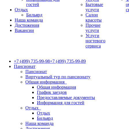
гостей
Бытовые
о
Отдых
услуги
с
Бильярд
Салон
Наша команда
красоты
Достижения
Прочие
Вакансии
услуги
Услуги
ногтевого
сервиса
+7 (499) 735-99-98
+7 (499) 735-99-89
Пансионат
Пансионат
Виртуальный тур по пансионату
Общая информация
Общая информация
График заездов
Предоставляемые документы
Информация для гостей
Отдых
Отдых
Бильярд
Наша команда
Достижения