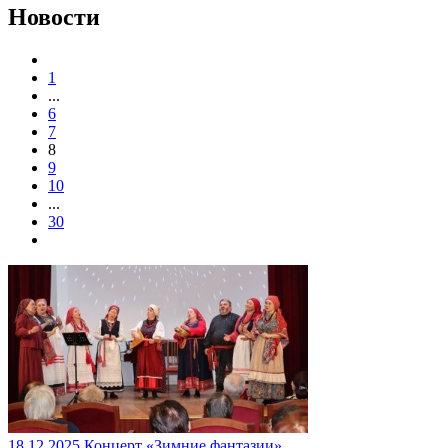
Новости
1
...
6
7
8
9
10
...
30
18.12.2025 Концерт «Зимние фантазии»