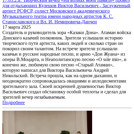
17.03.25г. Творческий вечер «На волнах моей памяти» провел
для отдыхающих Кулешов Виктор Васильевич - Заслуженный
артист РСФСР, солист Московского академического
Музыкального театра имени народных артистов К. С.
Станиславского и Вл. И. Немировича-Данчен
17 марта 2025
Создатель и руководитель хора «Казаки Дона». Атаман войска
Донского казачий полковник. Зрители услышали историю
творческого пути артиста, каких людей и сколько стран он
покорил своим талантом. На встрече зрители услышали
казачьи и русские народные песни, и арию «Дон Жуана» из
оперы В.Моцарта, и Неаполитанскую песню «О sole mio», и
конечно же, любимую свою песню «Старый Атаман»,
которую написал для Виктора Васильевича Андрей
Никольский. Встреча прошла, как на одном дыхании, и
неоднократно сопровождалась овациями и аплодисментами
зрительного зала. Своей искренней душевностью Виктор
Васильевич создал обстановку особой теплоты и сделал для
зрителей вечер незабываемым.
Подробнее