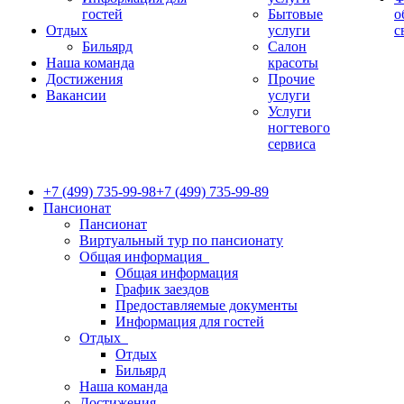
гостей
Бытовые
о
Отдых
услуги
с
Бильярд
Салон
Наша команда
красоты
Достижения
Прочие
Вакансии
услуги
Услуги
ногтевого
сервиса
+7 (499) 735-99-98
+7 (499) 735-99-89
Пансионат
Пансионат
Виртуальный тур по пансионату
Общая информация
Общая информация
График заездов
Предоставляемые документы
Информация для гостей
Отдых
Отдых
Бильярд
Наша команда
Достижения