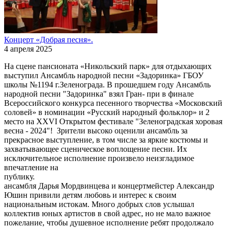
Концерт «Добрая песня».
4 апреля 2025
На сцене пансионата «Никольский парк» для отдыхающих
выступил Ансамбль народной песни «Задоринка» ГБОУ
школы №1194 г.Зеленограда. В прошедшем году Ансамбль
народной песни "Задоринка" взял Гран- при в финале
Всероссийского конкурса песенного творчества «Московский
соловей» в номинации «Русский народный фольклор» и 2
место на XXVI Открытом фестивале "Зеленоградская хоровая
весна - 2024"! Зрители высоко оценили ансамбль за
прекрасное выступление, в том числе за яркие костюмы и
захватывающее сценическое воплощение песни. Их
исключительное исполнение произвело неизгладимое
впечатление на
публику. Руков
ансамбля Дарья Мордвинцева и концертмейстер Александр
Юшин привили детям любовь и интерес к своим
национальным истокам. Много добрых слов услышал
коллектив юных артистов в свой адрес, но не мало важное
пожелание, чтобы душевное исполнение ребят продолжало