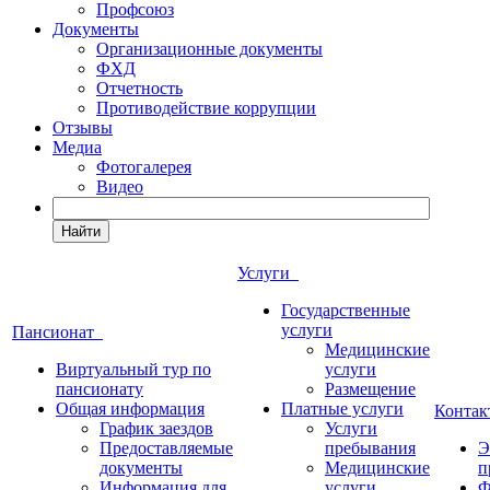
Профсоюз
Документы
Организационные документы
ФХД
Отчетность
Противодействие коррупции
Отзывы
Медиа
Фотогалерея
Видео
Найти
Услуги
Государственные
услуги
Пансионат
Медицинские
Виртуальный тур по
услуги
пансионату
Размещение
Общая информация
Платные услуги
Конта
График заездов
Услуги
Предоставляемые
пребывания
Э
документы
Медицинские
п
Информация для
услуги
Ф