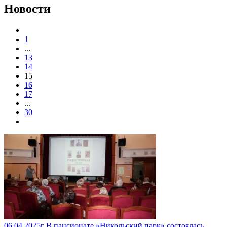
Новости
1
...
13
14
15
16
17
...
30
06.04.2025г В пансионате «Никольский парк» состоялась