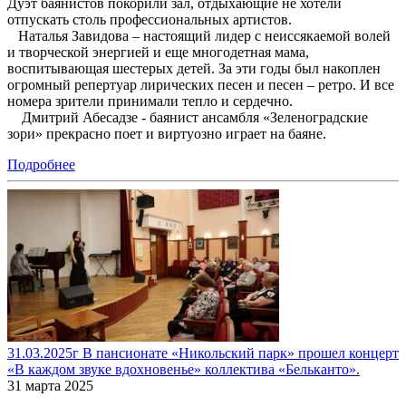
Дуэт баянистов покорили зал, отдыхающие не хотели
отпускать столь профессиональных артистов.
Наталья Завидова – настоящий лидер с неиссякаемой волей
и творческой энергией и еще многодетная мама,
воспитывающая шестерых детей. За эти годы был накоплен
огромный репертуар лирических песен и песен – ретро. И все
номера зрители принимали тепло и сердечно.
Дмитрий Абесадзе - баянист ансамбля «Зеленоградские
зори» прекрасно поет и виртуозно играет на баяне.
Подробнее
31.03.2025г В пансионате «Никольский парк» прошел концерт
«В каждом звуке вдохновенье» коллектива «Бельканто».
31 марта 2025