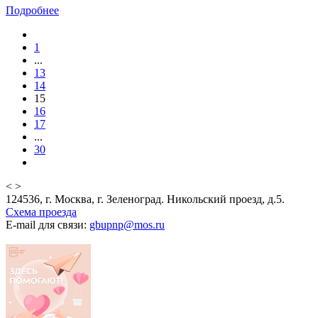
Подробнее
1
...
13
14
15
16
17
...
30
<
>
124536, г. Москва, г. Зеленоград. Никольский проезд, д.5.
Схема проезда
E-mail для связи:
gbupnp@mos.ru