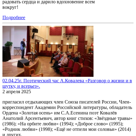
радовать сердца и дарило вдохновение всем
вокруг!
Подробнее
02.04.25г. Поэтический час А.Ковалева «Разговор о жизни и в
шутку, и всерьез».
2 апреля 2025
пригласил отдыхающих член Союза писателей России, Член-
корреспондент Академии Российской литературы, обладатель
Ордена «Золотая осень» им С.А.Есенина поэт Ковалёв
Анатолий Арсентьевич, автор книг стихов: «Звёздные травы»
(1986); «На орбите любви» (1994); «Доброе слово» (1995);
«Родник любви» (1998); «Ещё не отпели мои соловьи» (2014)
и других.