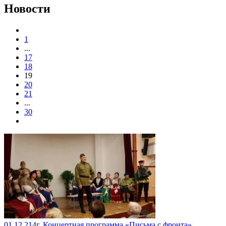
Новости
1
...
17
18
19
20
21
...
30
01.12.214г. Концертная программа «Письма с фронта»