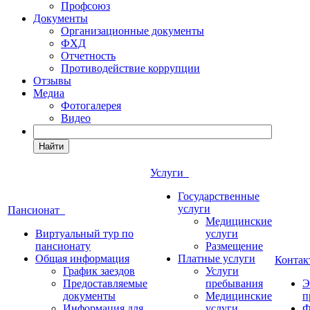
Профсоюз
Документы
Организационные документы
ФХД
Отчетность
Противодействие коррупции
Отзывы
Медиа
Фотогалерея
Видео
Найти
Услуги
Государственные
услуги
Пансионат
Медицинские
Виртуальный тур по
услуги
пансионату
Размещение
Общая информация
Платные услуги
Конта
График заездов
Услуги
Предоставляемые
пребывания
Э
документы
Медицинские
п
Информация для
услуги
Ф