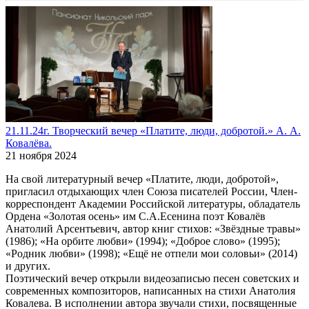
21.11.24г. Творческий вечер «Платите, люди, добротой.» А. А.
Ковалёва.
21 ноября 2024
На свой литературный вечер «Платите, люди, добротой»,
пригласил отдыхающих член Союза писателей России, Член-
корреспондент Академии Российской литературы, обладатель
Ордена «Золотая осень» им С.А.Есенина поэт Ковалёв
Анатолий Арсентьевич, автор книг стихов: «Звёздные травы»
(1986); «На орбите любви» (1994); «Доброе слово» (1995);
«Родник любви» (1998); «Ещё не отпели мои соловьи» (2014)
и других.
Поэтический вечер открыли видеозаписью песен советских и
современных композиторов, написанных на стихи Анатолия
Ковалева. В исполнении автора звучали стихи, посвященные