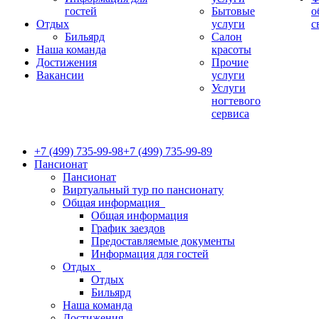
гостей
Бытовые
о
Отдых
услуги
с
Бильярд
Салон
Наша команда
красоты
Достижения
Прочие
Вакансии
услуги
Услуги
ногтевого
сервиса
+7 (499) 735-99-98
+7 (499) 735-99-89
Пансионат
Пансионат
Виртуальный тур по пансионату
Общая информация
Общая информация
График заездов
Предоставляемые документы
Информация для гостей
Отдых
Отдых
Бильярд
Наша команда
Достижения