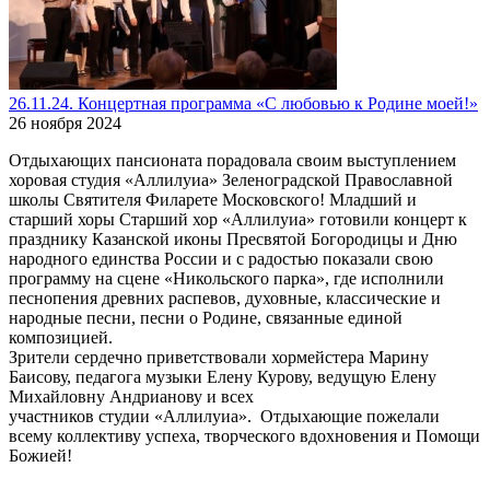
26.11.24. Концертная программа «С любовью к Родине моей!»
26 ноября 2024
Отдыхающих пансионата порадовала своим выступлением
хоровая студия «Аллилуиа» Зеленоградской Православной
школы Святителя Филарете Московского! Младший и
старший хоры Старший хор «Аллилуиа» готовили концерт к
празднику Казанской иконы Пресвятой Богородицы и Дню
народного единства России и с радостью показали свою
программу на сцене «Никольского парка», где исполнили
песнопения древних распевов, духовные, классические и
народные песни, песни о Родине, связанные единой
композицией.
Зрители сердечно приветствовали хормейстера Марину
Баисову, педагога музыки Елену Курову, ведущую Елену
Михайловну Андрианову и всех
участников студии «Аллилуиа». Отдыхающие пожелали
всему коллективу успеха, творческого вдохновения и Помощи
Божией!