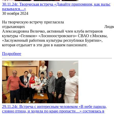
30.11.24г. Творческая встреча «Давайте припомним, как вальс
назывался…»
30 ноября 2024
На творческую встречу пригласила
отдыхающих Людми
Александровна Величко, активный член клуба ветеранов
культуры «Геликон» «Лосиноостровского» СВАО г.Москвы,
«Заслуженный работник культуры республики Бурятии»,
которая отдыхает в эти дни в нашем пансионате.
Подробнее
29.11.24г. Встреча с интересным человеком «В небе парила,
словно птица, и ходила по краю пропасти…» состоялась в