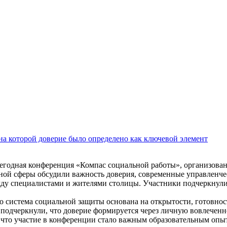
на которой доверие было определено как ключевой элемент
егодная конференция «Компас социальной работы», организова
ьной сферы обсудили важность доверия, современные управленч
жду специалистами и жителями столицы. Участники подчеркнули
 система социальной защиты основана на открытости, готовно
подчеркнули, что доверие формируется через личную вовлеченно
 что участие в конференции стало важным образовательным опы