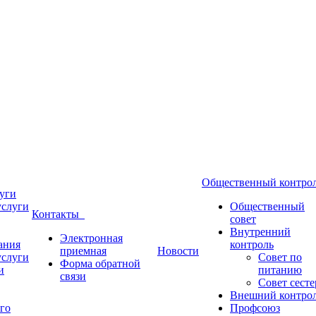
Общественный контр
уги
услуги
Общественный
Контакты
совет
Внутренний
Электронная
ания
контроль
приемная
Новости
услуги
Совет по
Форма обратной
и
питанию
связи
Совет сесте
Внешний контро
го
Профсоюз