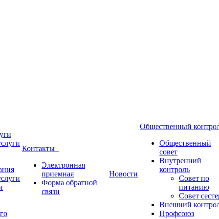
Общественный контр
уги
услуги
Общественный
Контакты
совет
Внутренний
Электронная
ания
контроль
приемная
Новости
услуги
Совет по
Форма обратной
и
питанию
связи
Совет сесте
Внешний контро
го
Профсоюз