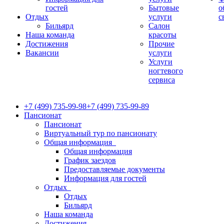
гостей
Бытовые
о
Отдых
услуги
с
Бильярд
Салон
Наша команда
красоты
Достижения
Прочие
Вакансии
услуги
Услуги
ногтевого
сервиса
+7 (499) 735-99-98
+7 (499) 735-99-89
Пансионат
Пансионат
Виртуальный тур по пансионату
Общая информация
Общая информация
График заездов
Предоставляемые документы
Информация для гостей
Отдых
Отдых
Бильярд
Наша команда
Достижения