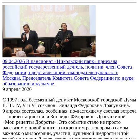
09.04.2026 В пансионат «Никольский парк» приехала
российский государственный деятель, политик, член Совета
Федерации, представляющий законодательную власть
Москвы, Председатель Комитета Совета Федерации по науке,
образованию и культуре.
9 апреля 2026
С 1997 года бессменный депутат Московской городской Думы
II, III, IV, V и VI созывов - Зинаида Фёдоровна Драгункина.
9 апреля состоялась особенная, по-настоящему светлая встреча
— презентация книги Зинаиды Фёдоровны Драгункиной
«Мои рецепты Доброты». Это событие стало не просто
рассказом о новой книге, а искренним разговором о самом
важном: о милосердии, участии, душевной щедрости и той
тихой внутренней силе, которая помогает человеку оставаться