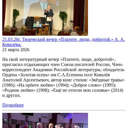
21.03.26г. Творческий вечер «Платите, люди, добротой.» А. А.
Ковалёва.
21 марта 2026
На свой литературный вечер «Платите, люди, добротой»,
пригласил отдыхающих член Союза писателей России, Член-
корреспондент Академии Российской литературы, обладатель
Ордена «Золотая осень» им С.А.Есенина поэт Ковалёв
Анатолий Арсентьевич, автор книг стихов: «Звёздные травы»
(1986); «На орбите любви» (1994); «Доброе слово» (1995);
«Родник любви» (1998); «Ещё не отпели мои соловьи» (2014)
и других.
Подробнее