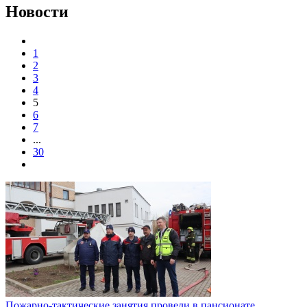
Новости
1
2
3
4
5
6
7
...
30
Пожарно-тактические занятия провели в пансионате