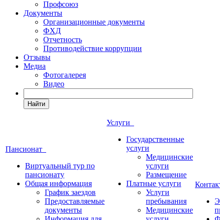
Профсоюз
Документы
Организационные документы
ФХД
Отчетность
Противодействие коррупции
Отзывы
Медиа
Фотогалерея
Видео
Найти
Услуги
Государственные
услуги
Пансионат
Медицинские
Виртуальный тур по
услуги
пансионату
Размещение
Общая информация
Платные услуги
Конта
График заездов
Услуги
Предоставляемые
пребывания
Э
документы
Медицинские
п
Информация для
услуги
Ф