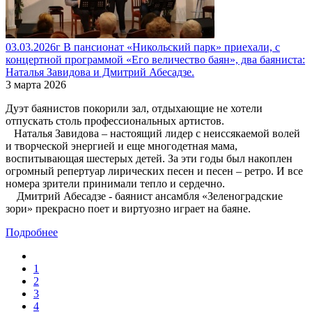
03.03.2026г В пансионат «Никольский парк» приехали, с
концертной программой «Его величество баян», два баяниста:
Наталья Завидова и Дмитрий Абесадзе.
3 марта 2026
Дуэт баянистов покорили зал, отдыхающие не хотели
отпускать столь профессиональных артистов.
Наталья Завидова – настоящий лидер с неиссякаемой волей
и творческой энергией и еще многодетная мама,
воспитывающая шестерых детей. За эти годы был накоплен
огромный репертуар лирических песен и песен – ретро. И все
номера зрители принимали тепло и сердечно.
Дмитрий Абесадзе - баянист ансамбля «Зеленоградские
зори» прекрасно поет и виртуозно играет на баяне.
Подробнее
1
2
3
4