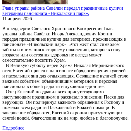
Глава управы района Савёлки передал праздничные куличи
ветеранам пансионата «Никольский парк».
11 апреля 2026
В преддверии Светлого Христового Воскресения Глава
управы района Савёлки Игорь Александрович Костин
передал праздничные куличи для ветеранов, проживающих в
пансионате «Никольский парк». Этот жест стал символом
заботы и внимания к старшему поколению, которое в силу
возраста или состояния здоровья не всегда может
самостоятельно посетить Храм.
В Великую субботу иерей Храма Николая Мирликийского
отец Евгений провел в пансионате обряд освящения куличей
и пасхальных яиц для отдыхающих. Освящение куличей стало
важным событием, объединившим ветеранов и персонал
пансионата в общей радости и духовном единстве.
Отец Евгений поздравил всех присутствующих с
наступающим праздником и рассказал о значении Пасхи для
верующих. Он подчеркнул важность обращения к Господу и
пожелал всем радости Пасхальной и Божьей помощи. В
завершение обряда отец Евгений окропил присутствующих
святой водой, благословив их на мир, любовь и благополучие.
Подробнее