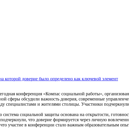
на которой доверие было определено как ключевой элемент
егодная конференция «Компас социальной работы», организова
ьной сферы обсудили важность доверия, современные управленч
жду специалистами и жителями столицы. Участники подчеркнули
 система социальной защиты основана на открытости, готовно
подчеркнули, что доверие формируется через личную вовлеченно
 что участие в конференции стало важным образовательным опы