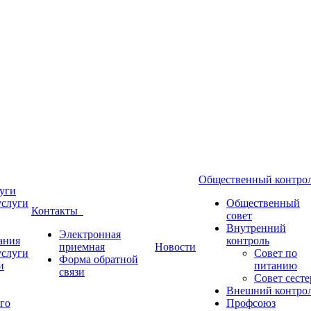
Общественный контр
уги
услуги
Общественный
Контакты
совет
Внутренний
Электронная
ания
контроль
приемная
Новости
услуги
Совет по
Форма обратной
и
питанию
связи
Совет сесте
Внешний контро
го
Профсоюз