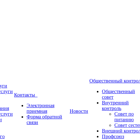
Общественный контр
уги
услуги
Общественный
Контакты
совет
Внутренний
Электронная
ания
контроль
приемная
Новости
услуги
Совет по
Форма обратной
и
питанию
связи
Совет сесте
Внешний контро
го
Профсоюз