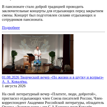
В пансионате стало доброй традицией проводить
заключительные концерты для отдыхающих перед закрытием
смены. Концерт был подготовлен силами отдыхающих и
сотрудников пансионата.
Подробнее
01.08.2026 Творческий вечер «По жизни и в шутку и всерьез»
А. А. Ковалёва.
1 августа 2026
На свой литературный вечер «Платите, люди, добротой»,
пригласил отдыхающих член Союза писателей России, Член-
корреспондент Академии Российской литературы, обладатель
Ордена «Золотая осень» им С.А.Есенина поэт Ковалёв