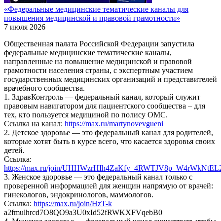
«Федеральные медицинские тематические каналы для
повышения медицинской и правовой грамотности»
7 июля 2026
Общественная палата Российской Федерации запустила
федеральные медицинские тематические каналы,
направленные на повышение медицинской и правовой
грамотности населения страны, с экспертным участием
государственных медицинских организаций и представителей
врачебного сообщества.
1. ЗдравКонтроль — федеральный канал, который служит
правовым навигатором для пациентского сообщества – для
тех, кто пользуется медициной по полису ОМС.
Ссылка на канал:
https://max.ru/martynovevgueni
2. Детское здоровье — это федеральный канал для родителей,
которые хотят быть в курсе всего, что касается здоровья своих
детей.
Ссылка:
https://max.ru/join/UHHWzrHIh4ZaKfy_4RWTJV8p_W4rWkNtEL
3. Женское здоровье — это федеральный канал только с
проверенной информацией для женщин напрямую от врачей:
гинекологов, эндокринологов, маммологов.
Ссылка:
https://max.ru/join/HzT-k
a2fmulhrcd7O8QO9a3U0xId52fRWKXFVqebB0