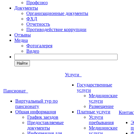
Профсоюз
Документы
Организационные документы
ФХД
Отчетность
Противодействие коррупции
Отзывы
Медиа
Фотогалерея
Видео
Найти
Услуги
Государственные
услуги
Пансионат
Медицинские
Виртуальный тур по
услуги
пансионату
Размещение
Общая информация
Платные услуги
Конта
График заездов
Услуги
Предоставляемые
пребывания
Э
документы
Медицинские
п
Информация для
услуги
Ф