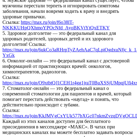
4. Мужское здоровье — федеральный канал существует, чтобы
мужчины перестали терпеть и игнорировать симптомы
заболевания, начали вовремя ходить к врачу и внедрять
здоровые привычки.
Ссылка:
https://max.ru/join/f6o38lT-
NKKKUHpQXhmoYPOcNfd_AyoBKVtYtQxETKY
5. Здоровое долголетие — это федеральный канал для
здоровых родителей, здоровых детей и их здорового
долголетия! Ссылка:
https://max.ru/join/6ukCo3aRHrpTyZAehAaC7qLpiOgdxuNfjc_k_1
YxGk
6. Онколог-онлайн — это федеральный канал с достоверной
информацией от практикующих врачей: онкологов,
химиотерапевтов, радиологов.
Ссылка:
https://max.ru/join/O9xtbtQJ1CEH1r4gg1jraT0BuXSSjUMpqjUfi4
7. Стоматолог-онлайн — это федеральный канал о
современной стоматологии для пациентов и врачей, который
помогает перестать действовать «наугад» и понять, что
действительно происходит с зубами.
Ссылка:
https://max.ru/join/KkJMVgCxYUk577bXGc07nkmZvzqDVgOC
Каждый из этих каналов доступен для бесплатного
присоединения в мессенджере «МАКС». В чатах при
медицинских каналах вы можете бесплатно задавать вопросы