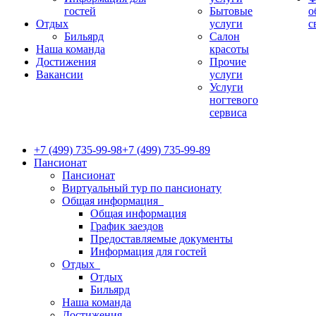
гостей
Бытовые
о
Отдых
услуги
с
Бильярд
Салон
Наша команда
красоты
Достижения
Прочие
Вакансии
услуги
Услуги
ногтевого
сервиса
+7 (499) 735-99-98
+7 (499) 735-99-89
Пансионат
Пансионат
Виртуальный тур по пансионату
Общая информация
Общая информация
График заездов
Предоставляемые документы
Информация для гостей
Отдых
Отдых
Бильярд
Наша команда
Достижения