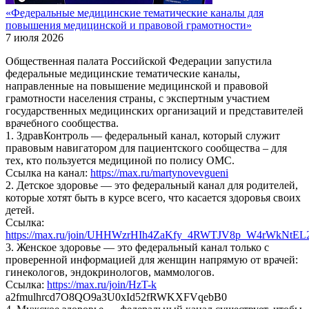
«Федеральные медицинские тематические каналы для
повышения медицинской и правовой грамотности»
7 июля 2026
Общественная палата Российской Федерации запустила
федеральные медицинские тематические каналы,
направленные на повышение медицинской и правовой
грамотности населения страны, с экспертным участием
государственных медицинских организаций и представителей
врачебного сообщества.
1. ЗдравКонтроль — федеральный канал, который служит
правовым навигатором для пациентского сообщества – для
тех, кто пользуется медициной по полису ОМС.
Ссылка на канал:
https://max.ru/martynovevgueni
2. Детское здоровье — это федеральный канал для родителей,
которые хотят быть в курсе всего, что касается здоровья своих
детей.
Ссылка:
https://max.ru/join/UHHWzrHIh4ZaKfy_4RWTJV8p_W4rWkNtEL
3. Женское здоровье — это федеральный канал только с
проверенной информацией для женщин напрямую от врачей:
гинекологов, эндокринологов, маммологов.
Ссылка:
https://max.ru/join/HzT-k
a2fmulhrcd7O8QO9a3U0xId52fRWKXFVqebB0