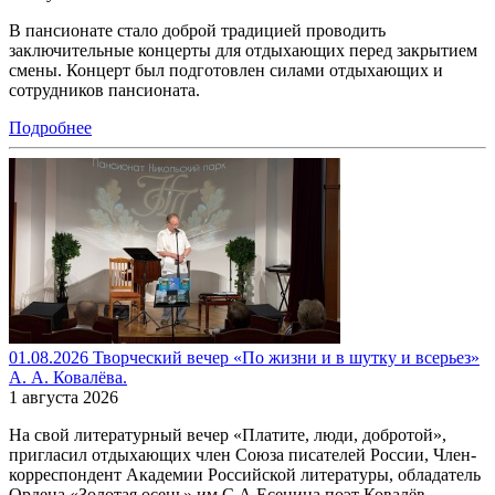
В пансионате стало доброй традицией проводить
заключительные концерты для отдыхающих перед закрытием
смены. Концерт был подготовлен силами отдыхающих и
сотрудников пансионата.
Подробнее
01.08.2026 Творческий вечер «По жизни и в шутку и всерьез»
А. А. Ковалёва.
1 августа 2026
На свой литературный вечер «Платите, люди, добротой»,
пригласил отдыхающих член Союза писателей России, Член-
корреспондент Академии Российской литературы, обладатель
Ордена «Золотая осень» им С.А.Есенина поэт Ковалёв