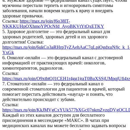
4. Мужское здоровье — федеральный канал существует, чтобы
мужчины перестали терпеть и игнорировать симптомы
заболевания, начали вовремя ходить к врачу и внедрять
здоровые привычки.
Ссылка:
https://max.ru/join/f6o38lT-
NKKKUHpQXhmoYPOcNfd_AyoBKVtYtQxETKY
5. Здоровое долголетие — это федеральный канал для
здоровых родителей, здоровых детей и их здорового
долголетия! Ссылка:
https://max.ru/join/6ukCo3aRHrpTyZAehAaC7qLpiOgdxuNfjc_k_1
YxGk
6. Онколог-онлайн — это федеральный канал с достоверной
информацией от практикующих врачей: онкологов,
химиотерапевтов, радиологов.
Ссылка:
https://max.ru/join/O9xtbtQJ1CEH1r4gg1jraT0BuXSSjUMpqjUfi4
7. Стоматолог-онлайн — это федеральный канал о
современной стоматологии для пациентов и врачей, который
помогает перестать действовать «наугад» и понять, что
действительно происходит с зубами.
Ссылка:
https://max.ru/join/KkJMVgCxYUk577bXGc07nkmZvzqDVgOC
Каждый из этих каналов доступен для бесплатного
присоединения в мессенджере «МАКС». В чатах при
медицинских каналах вы можете бесплатно задавать вопросы