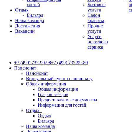
гостей
Бытовые
о
Отдых
услуги
с
Бильярд
Салон
Наша команда
красоты
Достижения
Прочие
Вакансии
услуги
Услуги
ногтевого
сервиса
+7 (499) 735-99-98
+7 (499) 735-99-89
Пансионат
Пансионат
Виртуальный тур по пансионату
Общая информация
Общая информация
График заездов
Предоставляемые документы
Информация для гостей
Отдых
Отдых
Бильярд
Наша команда
Достижения