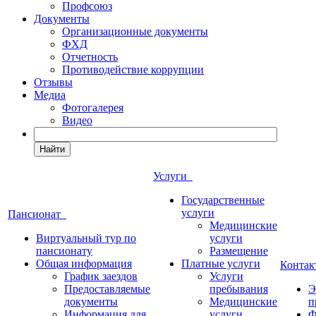
Профсоюз
Документы
Организационные документы
ФХД
Отчетность
Противодействие коррупции
Отзывы
Медиа
Фотогалерея
Видео
Найти
Услуги
Государственные
услуги
Пансионат
Медицинские
Виртуальный тур по
услуги
пансионату
Размещение
Общая информация
Платные услуги
Конта
График заездов
Услуги
Предоставляемые
пребывания
Э
документы
Медицинские
п
Информация для
услуги
Ф