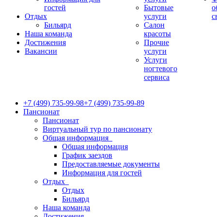
гостей
Бытовые
о
Отдых
услуги
с
Бильярд
Салон
Наша команда
красоты
Достижения
Прочие
Вакансии
услуги
Услуги
ногтевого
сервиса
+7 (499) 735-99-98
+7 (499) 735-99-89
Пансионат
Пансионат
Виртуальный тур по пансионату
Общая информация
Общая информация
График заездов
Предоставляемые документы
Информация для гостей
Отдых
Отдых
Бильярд
Наша команда
Достижения