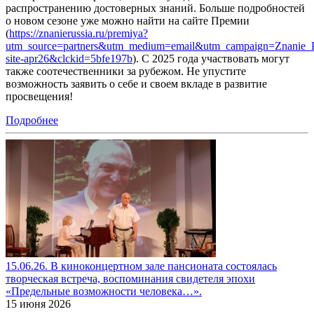
распространению достоверных знаний. Больше подробностей
о новом сезоне уже можно найти на сайте Премии
(
https://znanierussia.ru/premiya?
utm_source=partners&utm_medium=email&utm_campaign=Znanie_P
site-apr26&clckid=5bfe197b
). С 2025 года участвовать могут
также соотечественники за рубежом. Не упустите
возможность заявить о себе и своем вкладе в развитие
просвещения!
Подробнее
15.06.26. В киноконцертном зале пансионата состоялась
творческая встреча, воспоминания свидетеля эпохи
«Предельные возможности человека…».
15 июня 2026