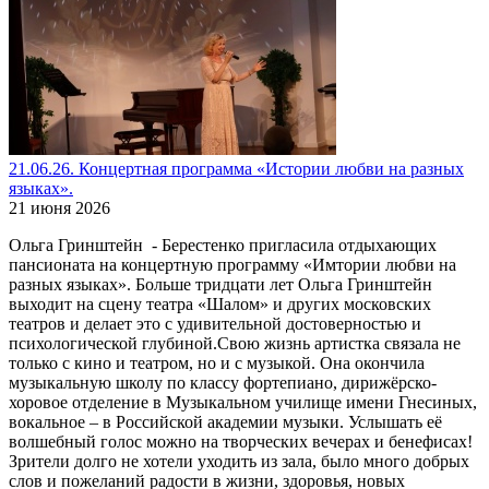
21.06.26. Концертная программа «Истории любви на разных
языках».
21 июня 2026
Ольга Гринштейн - Берестенко пригласила отдыхающих
пансионата на концертную программу «Имтории любви на
разных языках». Больше тридцати лет Ольга Гринштейн
выходит на сцену театра «Шалом» и других московских
театров и делает это с удивительной достоверностью и
психологической глубиной.Свою жизнь артистка связала не
только с кино и театром, но и с музыкой. Она окончила
музыкальную школу по классу фортепиано, дирижёрско-
хоровое отделение в Музыкальном училище имени Гнесиных,
вокальное – в Российской академии музыки. Услышать её
волшебный голос можно на творческих вечерах и бенефисах!
Зрители долго не хотели уходить из зала, было много добрых
слов и пожеланий радости в жизни, здоровья, новых