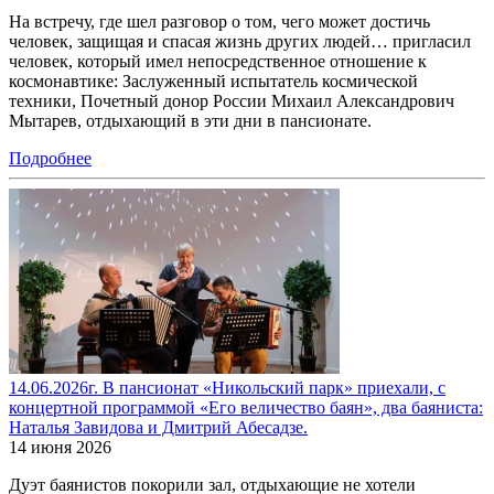
На встречу, где шел разговор о том, чего может достичь
человек, защищая и спасая жизнь других людей… пригласил
человек, который имел непосредственное отношение к
космонавтике: Заслуженный испытатель космической
техники, Почетный донор России Михаил Александрович
Мытарев, отдыхающий в эти дни в пансионате.
Подробнее
14.06.2026г. В пансионат «Никольский парк» приехали, с
концертной программой «Его величество баян», два баяниста:
Наталья Завидова и Дмитрий Абесадзе.
14 июня 2026
Дуэт баянистов покорили зал, отдыхающие не хотели