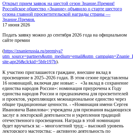
Открыт прием заявок на шестой сезон Знание.Премия!
Российское общество «Знание» объявило о старте шестого
сезона главной просветительской награды страны —
Знание.Премия.
17 июня 2026
Подать заявку можно до сентября 2026 года на официальном
сайте премии
(
https://znanierussia.ru/premiya?
utm_source=partners&utm_medium=email&utm_campaign=Znanie_P
site-apr26&clckid=5bfe197b
).
К участию приглашаются граждане, внесшие вклад в
просвещение в 2025–2026 годах. В этом сезоне представлены
16 номинаций, включая две новые: - «За вклад в сохранение
единства народов России»: номинация приурочена к Году
единства народов России и предназначена для просветителей
и проектов, укрепляющих межнациональное единство через
общие традиционные ценности. - «Номинация имени Сергея
Ивановича Вавилова»: учреждена для признания выдающихся
заслуг в лекторской деятельности и укрепления традиций
отечественного просвещения. Награда в этой номинации
будет вручаться за: – многолетний труд; – высокий уровень
лекторского мастерства; – активную деятельность по