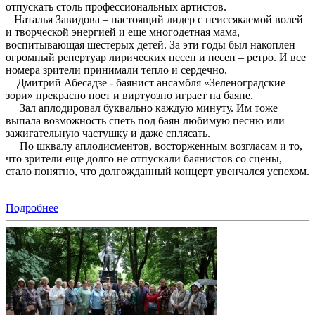
отпускать столь профессиональных артистов.
Наталья Завидова – настоящий лидер с неиссякаемой волей
и творческой энергией и еще многодетная мама,
воспитывающая шестерых детей. За эти годы был накоплен
огромный репертуар лирических песен и песен – ретро. И все
номера зрители принимали тепло и сердечно.
Дмитрий Абесадзе - баянист ансамбля «Зеленоградские
зори» прекрасно поет и виртуозно играет на баяне.
Зал аплодировал буквально каждую минуту. Им тоже
выпала возможность спеть под баян любимую песню или
зажигательную частушку и даже сплясать.
По шквалу аплодисментов, восторженным возгласам и то,
что зрители еще долго не отпускали баянистов со сцены,
стало понятно, что долгожданный концерт увенчался успехом.
Подробнее