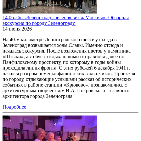
14.06.26г. «Зеленоград - зеленая ветвь Москвы»- Обзорная
экскурсия по городу Зеленограду.
14 июня 2026
На 40-м километре Ленинградского шоссе у въезда в
Зеленоград возвышается холм Славы. Именно отсюда и
началась экскурсия. После возложения цветов у памятника
«Штыки», автобус с отдыхающими отправился далее по
Панфиловскому проспекту, по которому в годы войны
проходила линия фронта. С этих рубежей 6 декабря 1941 г.
начался разгром немецко-фашистских захватчиков. Проезжая
по городу, отдыхающие услышали рассказ об исторических
событиях в районе станции «Крюково», познакомились с
архитектурным творчеством И.А. Покровского – главного
архитектора города Зеленограда.
Подробнее