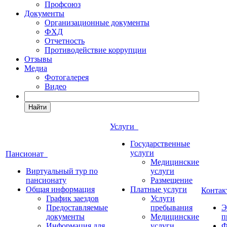
Профсоюз
Документы
Организационные документы
ФХД
Отчетность
Противодействие коррупции
Отзывы
Медиа
Фотогалерея
Видео
Найти
Услуги
Государственные
услуги
Пансионат
Медицинские
Виртуальный тур по
услуги
пансионату
Размещение
Общая информация
Платные услуги
Конта
График заездов
Услуги
Предоставляемые
пребывания
Э
документы
Медицинские
п
Информация для
услуги
Ф