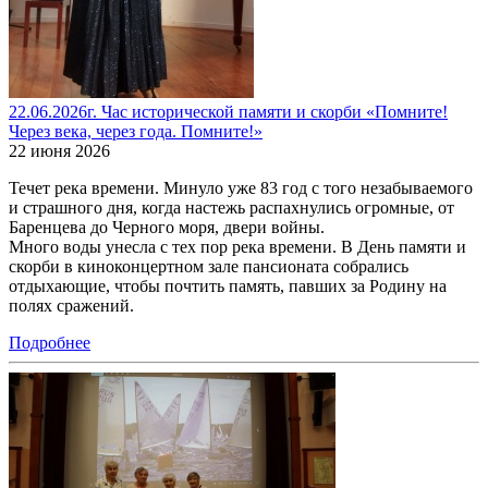
22.06.2026г. Час исторической памяти и скорби «Помните!
Через века, через года. Помните!»
22 июня 2026
Течет река времени. Минуло уже 83 год с того незабываемого
и страшного дня, когда настежь распахнулись огромные, от
Баренцева до Черного моря, двери войны.
Много воды унесла с тех пор река времени. В День памяти и
скорби в киноконцертном зале пансионата собрались
отдыхающие, чтобы почтить память, павших за Родину на
полях сражений.
Подробнее