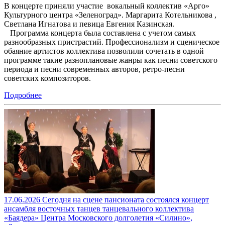
В концерте приняли участие вокальный коллектив «Арго»
Культурного центра «Зеленоград». Маргарита Котельникова ,
Светлана Игнатова и певица Евгения Казинская.
Программа концерта была составлена с учетом самых
разнообразных пристрастий. Профессионализм и сценическое
обаяние артистов коллектива позволили сочетать в одной
программе такие разноплановые жанры как песни советского
периода и песни современных авторов, ретро-песни
советских композиторов.
Подробнее
17.06.2026 Сегодня на сцене пансионата состоялся концерт
ансамбля восточных танцев танцевального коллектива
«Баядера» Центра Московского долголетия «Силино»,