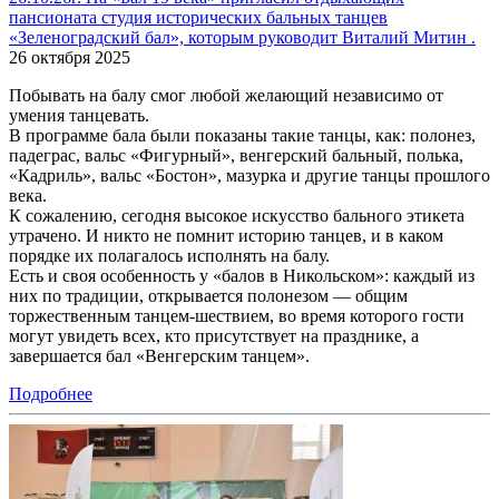
пансионата студия исторических бальных танцев
«Зеленоградский бал», которым руководит Виталий Митин .
26 октября 2025
Побывать на балу смог любой желающий независимо от
умения танцевать.
В программе бала были показаны такие танцы, как: полонез,
падеграс, вальс «Фигурный», венгерский бальный, полька,
«Кадриль», вальс «Бостон», мазурка и другие танцы прошлого
века.
К сожалению, сегодня высокое искусство бального этикета
утрачено. И никто не помнит историю танцев, и в каком
порядке их полагалось исполнять на балу.
Есть и своя особенность у «балов в Никольском»: каждый из
них по традиции, открывается полонезом — общим
торжественным танцем-шествием, во время которого гости
могут увидеть всех, кто присутствует на празднике, а
завершается бал «Венгерским танцем».
Подробнее