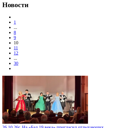
Новости
1
...
8
9
10
11
12
...
30
26.10.26г. На «Бал 19 века» пригласил отдыхающих