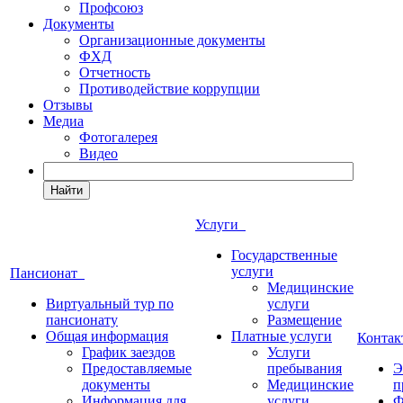
Профсоюз
Документы
Организационные документы
ФХД
Отчетность
Противодействие коррупции
Отзывы
Медиа
Фотогалерея
Видео
Найти
Услуги
Государственные
услуги
Пансионат
Медицинские
Виртуальный тур по
услуги
пансионату
Размещение
Общая информация
Платные услуги
Конта
График заездов
Услуги
Предоставляемые
пребывания
Э
документы
Медицинские
п
Информация для
услуги
Ф