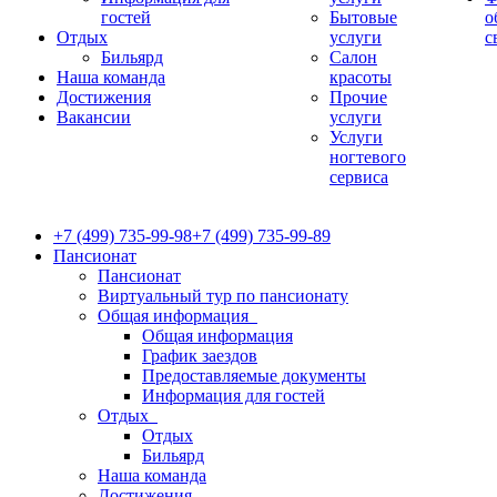
гостей
Бытовые
о
Отдых
услуги
с
Бильярд
Салон
Наша команда
красоты
Достижения
Прочие
Вакансии
услуги
Услуги
ногтевого
сервиса
+7 (499) 735-99-98
+7 (499) 735-99-89
Пансионат
Пансионат
Виртуальный тур по пансионату
Общая информация
Общая информация
График заездов
Предоставляемые документы
Информация для гостей
Отдых
Отдых
Бильярд
Наша команда
Достижения