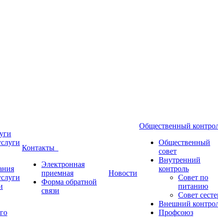
Общественный контр
уги
услуги
Общественный
Контакты
совет
Внутренний
Электронная
ания
контроль
приемная
Новости
услуги
Совет по
Форма обратной
и
питанию
связи
Совет сесте
Внешний контро
го
Профсоюз