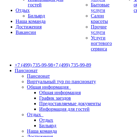
гостей
Бытовые
о
Отдых
услуги
с
Бильярд
Салон
Наша команда
красоты
Достижения
Прочие
Вакансии
услуги
Услуги
ногтевого
сервиса
+7 (499) 735-99-98
+7 (499) 735-99-89
Пансионат
Пансионат
Виртуальный тур по пансионату
Общая информация
Общая информация
График заездов
Предоставляемые документы
Информация для гостей
Отдых
Отдых
Бильярд
Наша команда
Достижения