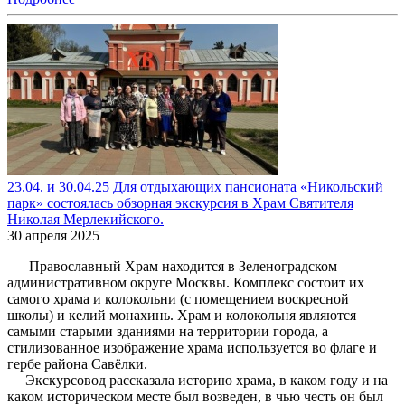
23.04. и 30.04.25 Для отдыхающих пансионата «Никольский
парк» состоялась обзорная экскурсия в Храм Святителя
Николая Мерлекийского.
30 апреля 2025
Православный Храм находится в Зеленоградском
административном округе Москвы. Комплекс состоит их
самого храма и колокольни (с помещением воскресной
школы) и келий монахинь. Храм и колокольня являются
самыми старыми зданиями на территории города, а
стилизованное изображение храма используется во флаге и
гербе района Савёлки.
Экскурсовод рассказала историю храма, в каком году и на
каком историческом месте был возведен, в чью честь он был