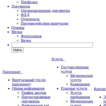
Профсоюз
Документы
Организационные документы
ФХД
Отчетность
Противодействие коррупции
Отзывы
Медиа
Фотогалерея
Видео
Найти
Услуги
Государственные
услуги
Пансионат
Медицинские
Виртуальный тур по
услуги
пансионату
Размещение
Общая информация
Платные услуги
Конта
График заездов
Услуги
Предоставляемые
пребывания
Э
документы
Медицинские
п
Информация для
услуги
Ф