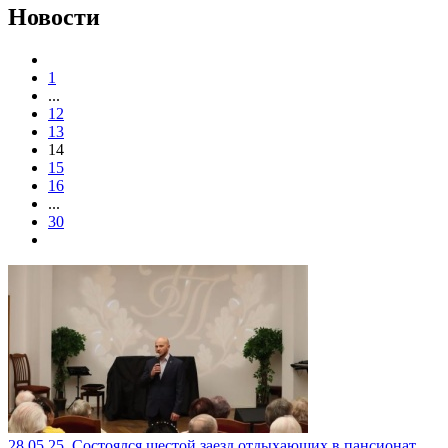
Новости
1
...
12
13
14
15
16
...
30
28.05.25. Состоялся шестой заезд отдыхающих в пансионат