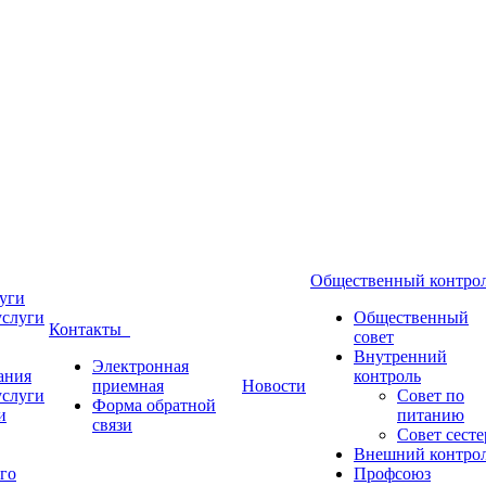
Общественный контр
уги
услуги
Общественный
Контакты
совет
Внутренний
Электронная
ания
контроль
приемная
Новости
услуги
Совет по
Форма обратной
и
питанию
связи
Совет сесте
Внешний контро
го
Профсоюз