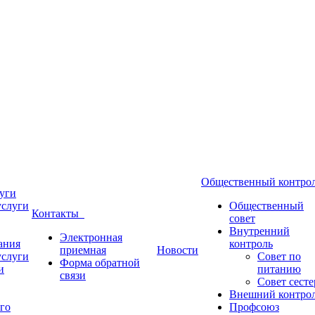
Общественный контр
уги
услуги
Общественный
Контакты
совет
Внутренний
Электронная
ания
контроль
приемная
Новости
услуги
Совет по
Форма обратной
и
питанию
связи
Совет сесте
Внешний контро
го
Профсоюз