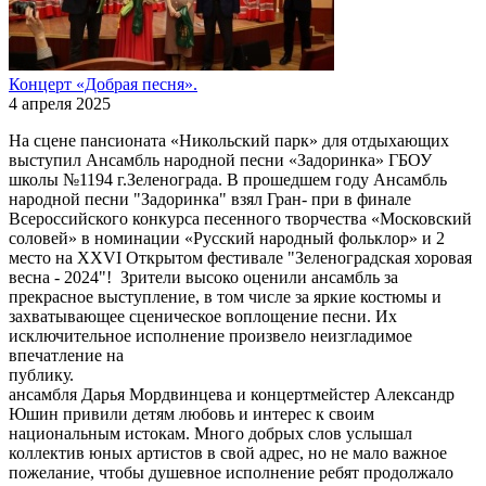
Концерт «Добрая песня».
4 апреля 2025
На сцене пансионата «Никольский парк» для отдыхающих
выступил Ансамбль народной песни «Задоринка» ГБОУ
школы №1194 г.Зеленограда. В прошедшем году Ансамбль
народной песни "Задоринка" взял Гран- при в финале
Всероссийского конкурса песенного творчества «Московский
соловей» в номинации «Русский народный фольклор» и 2
место на XXVI Открытом фестивале "Зеленоградская хоровая
весна - 2024"! Зрители высоко оценили ансамбль за
прекрасное выступление, в том числе за яркие костюмы и
захватывающее сценическое воплощение песни. Их
исключительное исполнение произвело неизгладимое
впечатление на
публику. Руков
ансамбля Дарья Мордвинцева и концертмейстер Александр
Юшин привили детям любовь и интерес к своим
национальным истокам. Много добрых слов услышал
коллектив юных артистов в свой адрес, но не мало важное
пожелание, чтобы душевное исполнение ребят продолжало