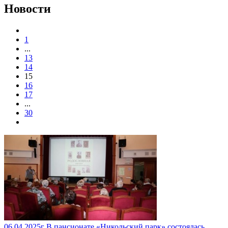
Новости
1
...
13
14
15
16
17
...
30
06.04.2025г В пансионате «Никольский парк» состоялась