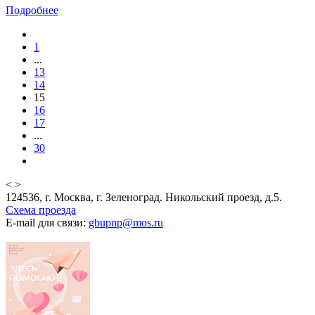
Подробнее
1
...
13
14
15
16
17
...
30
<
>
124536, г. Москва, г. Зеленоград. Никольский проезд, д.5.
Схема проезда
E-mail для связи:
gbupnp@mos.ru