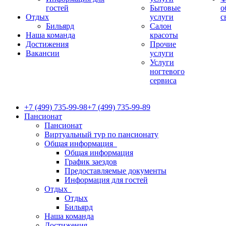
гостей
Бытовые
о
Отдых
услуги
с
Бильярд
Салон
Наша команда
красоты
Достижения
Прочие
Вакансии
услуги
Услуги
ногтевого
сервиса
+7 (499) 735-99-98
+7 (499) 735-99-89
Пансионат
Пансионат
Виртуальный тур по пансионату
Общая информация
Общая информация
График заездов
Предоставляемые документы
Информация для гостей
Отдых
Отдых
Бильярд
Наша команда
Достижения