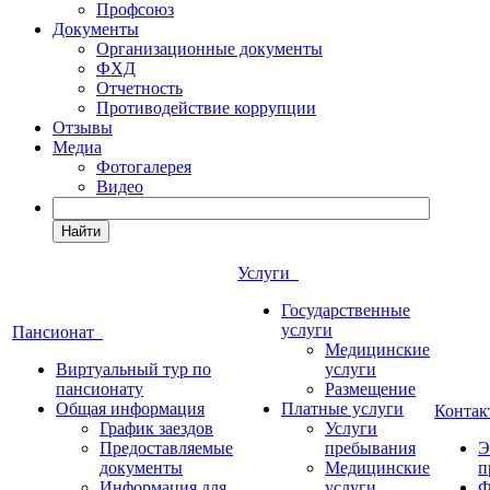
Профсоюз
Документы
Организационные документы
ФХД
Отчетность
Противодействие коррупции
Отзывы
Медиа
Фотогалерея
Видео
Найти
Услуги
Государственные
услуги
Пансионат
Медицинские
Виртуальный тур по
услуги
пансионату
Размещение
Общая информация
Платные услуги
Конта
График заездов
Услуги
Предоставляемые
пребывания
Э
документы
Медицинские
п
Информация для
услуги
Ф