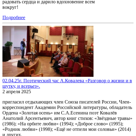
радовать сердца и дарило вдохновение всем
вокруг!
Подробнее
02.04.25г. Поэтический час А.Ковалева «Разговор о жизни и в
шутку, и всерьез».
2 апреля 2025
пригласил отдыхающих член Союза писателей России, Член-
корреспондент Академии Российской литературы, обладатель
Ордена «Золотая осень» им С.А.Есенина поэт Ковалёв
Анатолий Арсентьевич, автор книг стихов: «Звёздные травы»
(1986); «На орбите любви» (1994); «Доброе слово» (1995);
«Родник любви» (1998); «Ещё не отпели мои соловьи» (2014)
и других.