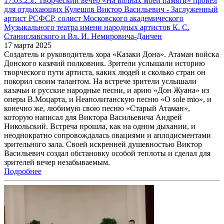
17.03.25г. Творческий вечер «На волнах моей памяти» провел
для отдыхающих Кулешов Виктор Васильевич - Заслуженный
артист РСФСР, солист Московского академического
Музыкального театра имени народных артистов К. С.
Станиславского и Вл. И. Немировича-Данчен
17 марта 2025
Создатель и руководитель хора «Казаки Дона». Атаман войска
Донского казачий полковник. Зрители услышали историю
творческого пути артиста, каких людей и сколько стран он
покорил своим талантом. На встрече зрители услышали
казачьи и русские народные песни, и арию «Дон Жуана» из
оперы В.Моцарта, и Неаполитанскую песню «О sole mio», и
конечно же, любимую свою песню «Старый Атаман»,
которую написал для Виктора Васильевича Андрей
Никольский. Встреча прошла, как на одном дыхании, и
неоднократно сопровождалась овациями и аплодисментами
зрительного зала. Своей искренней душевностью Виктор
Васильевич создал обстановку особой теплоты и сделал для
зрителей вечер незабываемым.
Подробнее