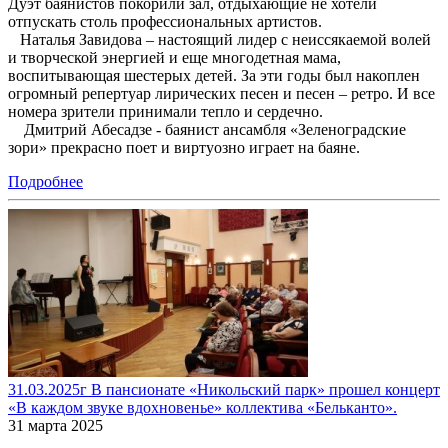
Дуэт баянистов покорили зал, отдыхающие не хотели
отпускать столь профессиональных артистов.
Наталья Завидова – настоящий лидер с неиссякаемой волей
и творческой энергией и еще многодетная мама,
воспитывающая шестерых детей. За эти годы был накоплен
огромный репертуар лирических песен и песен – ретро. И все
номера зрители принимали тепло и сердечно.
Дмитрий Абесадзе - баянист ансамбля «Зеленоградские
зори» прекрасно поет и виртуозно играет на баяне.
Подробнее
31.03.2025г В пансионате «Никольский парк» прошел концерт
«В каждом звуке вдохновенье» коллектива «Бельканто».
31 марта 2025