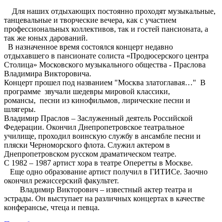
Для наших отдыхающих постоянно проходят музыкальные,
танцевальные и творческие вечера, как с участием
профессиональных коллективов, так и гостей пансионата, а
так же юных дарований.
В назначенное время состоялся концерт недавно
отдыхавшего в пансионате солиста «Продюсерского центра
Столица» Московского музыкального общества - Праслова
Владимира Викторовича.
Концерт прошел под названием "Москва златоглавая…" В
программе звучали шедевры мировой классики,
романсы, песни из кинофильмов, лирические песни и
шлягеры.
Владимир Праслов – Заслуженный деятель Российской
Федерации. Окончил Днепропетровское театральное
училище, проходил воинскую службу в ансамбле песни и
пляски Черноморского флота. Служил актером в
Днепропетровском русском драматическом театре.
С 1982 – 1987 артист хора в театре Оперетты в Москве.
Еще одно образование артист получил в ГИТИСе. Заочно
окончил режиссерский факультет.
Владимир Викторович – известный актер театра и
эстрады. Он выступает на различных концертах в качестве
конферансье, чтеца и певца.