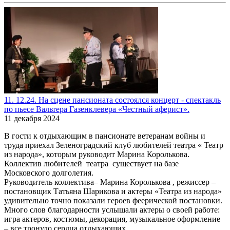
11. 12.24. На сцене пансионата состоялся концерт - спектакль
по пьесе Вальтера Газенклевера «Честный аферист».
11 декабря 2024
В гости к отдыхающим в пансионате ветеранам войны и
труда приехал Зеленоградский клуб любителей театра « Театр
из народа», которым руководит Марина Королькова.
Коллектив любителей театра существует на базе
Московского долголетия.
Руководитель коллектива– Марина Королькова , режиссер –
постановщик Татьяна Шарикова и актеры «Театра из народа»
удивительно точно показали героев феерической постановки.
Много слов благодарности услышали актеры о своей работе:
игра актеров, костюмы, декорация, музыкальное оформление
– все тронуло сердца отдыхающих.