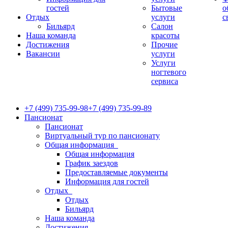
гостей
Бытовые
о
Отдых
услуги
с
Бильярд
Салон
Наша команда
красоты
Достижения
Прочие
Вакансии
услуги
Услуги
ногтевого
сервиса
+7 (499) 735-99-98
+7 (499) 735-99-89
Пансионат
Пансионат
Виртуальный тур по пансионату
Общая информация
Общая информация
График заездов
Предоставляемые документы
Информация для гостей
Отдых
Отдых
Бильярд
Наша команда
Достижения