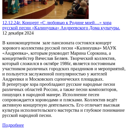
12.12.24г. Концерт «С любовью к Родине моей…» хора
русской песни «Калинушка» Андреевского Дома культуры.
12 декабря 2024
В киноконцертном зале пансионата состоялся концерт
хорового коллектива русской песни «Калинушка» МАУК
«Андреевка», которым руководит Марина Сорокина, а
концертмейстер Вячеслав Беляев. Творческий коллектив,
который сложился в октябре 1986г, является постоянным
участником различных городских праздников и мероприятий,
и пользуется заслуженной популярностью у жителей
Андреевки и Московских сценических площадках.
В репертуаре хора преобладают русские народные песни
различных областей России, а также песни композиторов,
пишущих в народной манере. Исполнение песен
сопровождается хороводами и плясками. Коллектив ведёт
активную концертную деятельность. Его отличает высокая
культура исполнительского мастерства и глубокое понимание
русской народной песни.
Подробнее