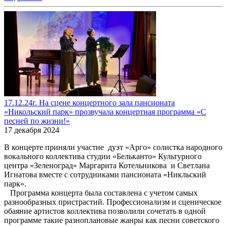
17.12.24г. На сцене концертного зала пансионата
«Никольский парк» прозвучала концертная программа «С
песней по жизни!»
17 декабря 2024
В концерте приняли участие дуэт «Арго» солистка народного
вокального коллектива студии «Бельканто» Культурного
центра «Зеленоград» Маргарита Котельникова и Светлана
Игнатова вместе с сотрудниками пансионата «Никльский
парк».
Программа концерта была составлена с учетом самых
разнообразных пристрастий. Профессионализм и сценическое
обаяние артистов коллектива позволили сочетать в одной
программе такие разноплановые жанры как песни советского