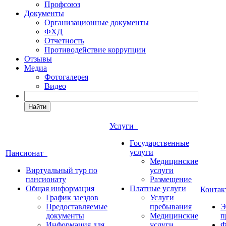
Профсоюз
Документы
Организационные документы
ФХД
Отчетность
Противодействие коррупции
Отзывы
Медиа
Фотогалерея
Видео
Найти
Услуги
Государственные
услуги
Пансионат
Медицинские
Виртуальный тур по
услуги
пансионату
Размещение
Общая информация
Платные услуги
Конта
График заездов
Услуги
Предоставляемые
пребывания
Э
документы
Медицинские
п
Информация для
услуги
Ф