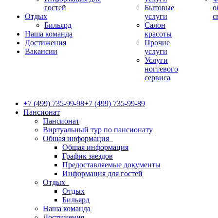
гостей
Бытовые
о
Отдых
услуги
с
Бильярд
Салон
Наша команда
красоты
Достижения
Прочие
Вакансии
услуги
Услуги
ногтевого
сервиса
+7 (499) 735-99-98
+7 (499) 735-99-89
Пансионат
Пансионат
Виртуальный тур по пансионату
Общая информация
Общая информация
График заездов
Предоставляемые документы
Информация для гостей
Отдых
Отдых
Бильярд
Наша команда
Достижения