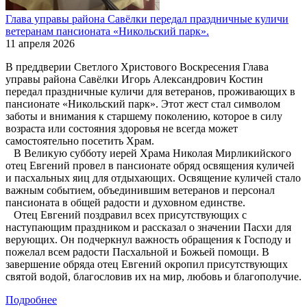
Глава управы района Савёлки передал праздничные куличи
ветеранам пансионата «Никольский парк».
11 апреля 2026
В преддверии Светлого Христового Воскресения Глава
управы района Савёлки Игорь Александрович Костин
передал праздничные куличи для ветеранов, проживающих в
пансионате «Никольский парк». Этот жест стал символом
заботы и внимания к старшему поколению, которое в силу
возраста или состояния здоровья не всегда может
самостоятельно посетить Храм.
В Великую субботу иерей Храма Николая Мирликийского
отец Евгений провел в пансионате обряд освящения куличей
и пасхальных яиц для отдыхающих. Освящение куличей стало
важным событием, объединившим ветеранов и персонал
пансионата в общей радости и духовном единстве.
Отец Евгений поздравил всех присутствующих с
наступающим праздником и рассказал о значении Пасхи для
верующих. Он подчеркнул важность обращения к Господу и
пожелал всем радости Пасхальной и Божьей помощи. В
завершение обряда отец Евгений окропил присутствующих
святой водой, благословив их на мир, любовь и благополучие.
Подробнее