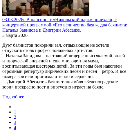
03.03.2026г В пансионат «Никольский парк» приехали, с
концертной программой «Его величество баян», два баяниста:
Наталья Завидова и Дмитрий Абесадзе.
3 марта 2026
Дуэт баянистов покорили зал, отдыхающие не хотели
отпускать столь профессиональных артистов.
Наталья Завидова – настоящий лидер с неиссякаемой волей
и творческой энергией и еще многодетная мама,
воспитывающая шестерых детей. За эти годы был накоплен
огромный репертуар лирических песен и песен – ретро. И все
номера зрители принимали тепло и сердечно.
Дмитрий Абесадзе - баянист ансамбля «Зеленоградские
зори» прекрасно поет и виртуозно играет на баяне.
Подробнее
1
2
3
4