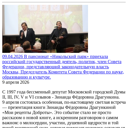
09.04.2026 В пансионат «Никольский парк» приехала
российский государственный деятель, политик, член Совета
Федерации, представляющий законодательную власть
Москвы, Председатель Комитета Совета Федерации по науке,
образованию и культуре.
9 апреля 2026
С 1997 года бессменный депутат Московской городской Думы
II, III, IV, V и VI созывов - Зинаида Фёдоровна Драгункина.
9 апреля состоялась особенная, по-настоящему светлая встреча
— презентация книги Зинаиды Фёдоровны Драгункиной
«Мои рецепты Доброты». Это событие стало не просто
рассказом о новой книге, а искренним разговором о самом
важном: о милосердии, участии, душевной щедрости и той
тихой внутренней силе, которая помогает человеку оставаться