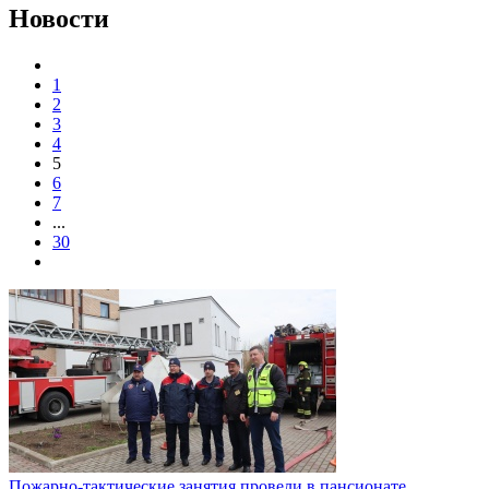
Новости
1
2
3
4
5
6
7
...
30
Пожарно-тактические занятия провели в пансионате