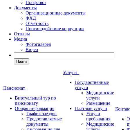
Профсоюз
Документы
Организационные документы
ФХД
Отчетность
Противодействие коррупции
Отзывы
Медиа
Фотогалерея
Видео
Найти
Услуги
Государственные
услуги
Пансионат
Медицинские
Виртуальный тур по
услуги
пансионату
Размещение
Общая информация
Платные услуги
Конта
График заездов
Услуги
Предоставляемые
пребывания
Э
документы
Медицинские
п
Информация для
услуги
Ф