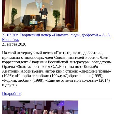
21.03.26г. Творческий вечер «Платите, люди, добротой.» А. А.
Ковалёва.
21 марта 2026
На свой литературный вечер «Платите, люди, добротой»,
пригласил отдыхающих член Союза писателей России, Член-
корреспондент Академии Российской литературы, обладатель
Ордена «Золотая осень» им С.А.Есенина поэт Ковалёв
Анатолий Арсентьевич, автор книг стихов: «Звёздные травы»
(1986); «На орбите любви» (1994); «Доброе слово» (1995);
«Родник любви» (1998); «Ещё не отпели мои соловьи» (2014)
и других.
Подробнее