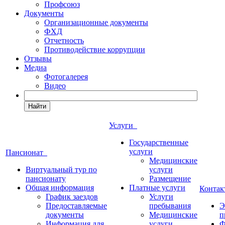
Профсоюз
Документы
Организационные документы
ФХД
Отчетность
Противодействие коррупции
Отзывы
Медиа
Фотогалерея
Видео
Найти
Услуги
Государственные
услуги
Пансионат
Медицинские
Виртуальный тур по
услуги
пансионату
Размещение
Общая информация
Платные услуги
Конта
График заездов
Услуги
Предоставляемые
пребывания
Э
документы
Медицинские
п
Информация для
услуги
Ф