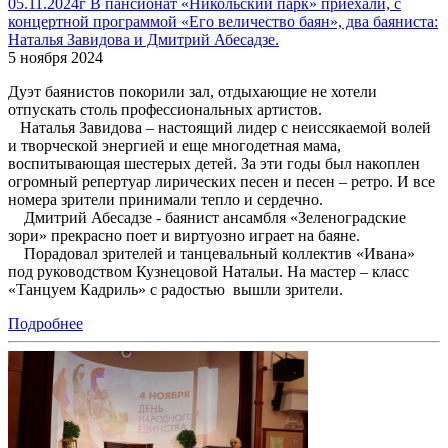
05.11.2024г В пансионат «Никольский парк» приехали, с
концертной программой «Его величество баян», два баяниста:
Наталья Завидова и Дмитрий Абесадзе.
5 ноября 2024
Дуэт баянистов покорили зал, отдыхающие не хотели
отпускать столь профессиональных артистов.
Наталья Завидова – настоящий лидер с неиссякаемой волей
и творческой энергией и еще многодетная мама,
воспитывающая шестерых детей. За эти годы был накоплен
огромный репертуар лирических песен и песен – ретро. И все
номера зрители принимали тепло и сердечно.
Дмитрий Абесадзе - баянист ансамбля «Зеленоградские
зори» прекрасно поет и виртуозно играет на баяне.
Порадовал зрителей и танцевальный коллектив «Ивана»
под руководством Кузнецовой Натальи. На мастер – класс
«Танцуем Кадриль» с радостью вышли зрители.
Подробнее