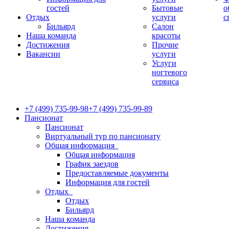
гостей
Бытовые
о
Отдых
услуги
с
Бильярд
Салон
Наша команда
красоты
Достижения
Прочие
Вакансии
услуги
Услуги
ногтевого
сервиса
+7 (499) 735-99-98
+7 (499) 735-99-89
Пансионат
Пансионат
Виртуальный тур по пансионату
Общая информация
Общая информация
График заездов
Предоставляемые документы
Информация для гостей
Отдых
Отдых
Бильярд
Наша команда
Достижения