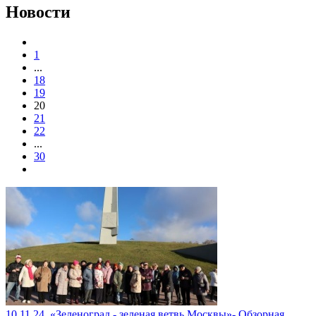
Новости
1
...
18
19
20
21
22
...
30
10.11.24. «Зеленоград - зеленая ветвь Москвы»- Обзорная