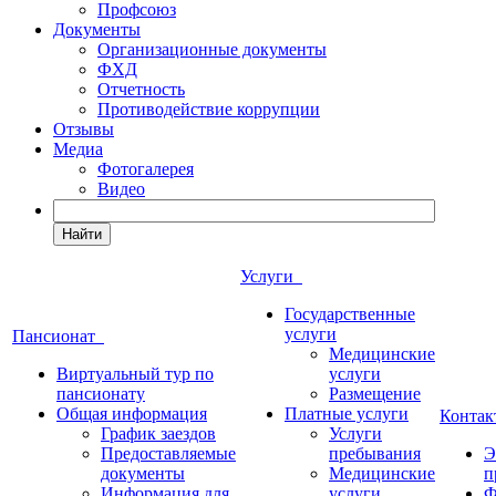
Профсоюз
Документы
Организационные документы
ФХД
Отчетность
Противодействие коррупции
Отзывы
Медиа
Фотогалерея
Видео
Найти
Услуги
Государственные
услуги
Пансионат
Медицинские
Виртуальный тур по
услуги
пансионату
Размещение
Общая информация
Платные услуги
Конта
График заездов
Услуги
Предоставляемые
пребывания
Э
документы
Медицинские
п
Информация для
услуги
Ф