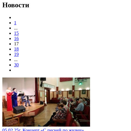
Новости
1
...
15
16
17
18
19
...
30
05.02.25г. Концерт «С песней по жизни»