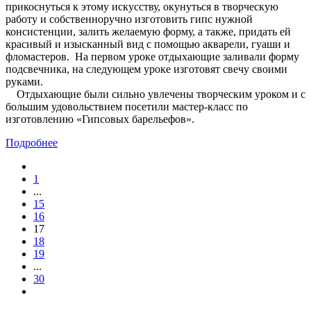
прикоснуться к этому искусству, окунуться в творческую
работу и собственноручно изготовить гипс нужной
консистенции, залить желаемую форму, а также, придать ей
красивый и изысканный вид с помощью акварели, гуаши и
фломастеров. На первом уроке отдыхающие заливали форму
подсвечника, на следующем уроке изготовят свечу своими
руками.
Отдыхающие были сильно увлечены творческим уроком и с
большим удовольствием посетили мастер-класс по
изготовлению «Гипсовых барельефов».
Подробнее
1
...
15
16
17
18
19
...
30