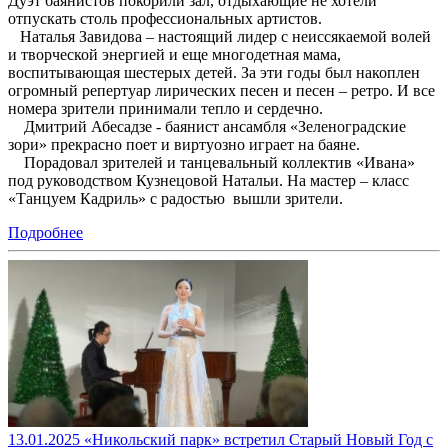
Дуэт баянистов покорили зал, отдыхающие не хотели
отпускать столь профессиональных артистов.
Наталья Завидова – настоящий лидер с неиссякаемой волей
и творческой энергией и еще многодетная мама,
воспитывающая шестерых детей. За эти годы был накоплен
огромный репертуар лирических песен и песен – ретро. И все
номера зрители принимали тепло и сердечно.
Дмитрий Абесадзе - баянист ансамбля «Зеленоградские
зори» прекрасно поет и виртуозно играет на баяне.
Порадовал зрителей и танцевальный коллектив «Ивана»
под руководством Кузнецовой Натальи. На мастер – класс
«Танцуем Кадриль» с радостью вышли зрители.
Подробнее
13.01.2025 «Никольский парк» встретил Старый Новый Год с