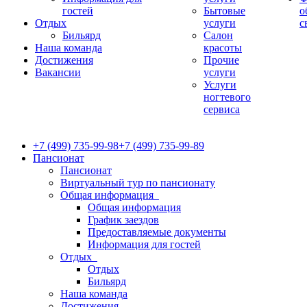
гостей
Бытовые
о
Отдых
услуги
с
Бильярд
Салон
Наша команда
красоты
Достижения
Прочие
Вакансии
услуги
Услуги
ногтевого
сервиса
+7 (499) 735-99-98
+7 (499) 735-99-89
Пансионат
Пансионат
Виртуальный тур по пансионату
Общая информация
Общая информация
График заездов
Предоставляемые документы
Информация для гостей
Отдых
Отдых
Бильярд
Наша команда
Достижения