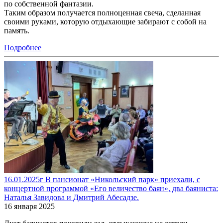
по собственной фантазии.
Таким образом получается полноценная свеча, сделанная
своими руками, которую отдыхающие забирают с собой на
память.
Подробнее
16.01.2025г В пансионат «Никольский парк» приехали, с
концертной программой «Его величество баян», два баяниста:
Наталья Завидова и Дмитрий Абесадзе.
16 января 2025