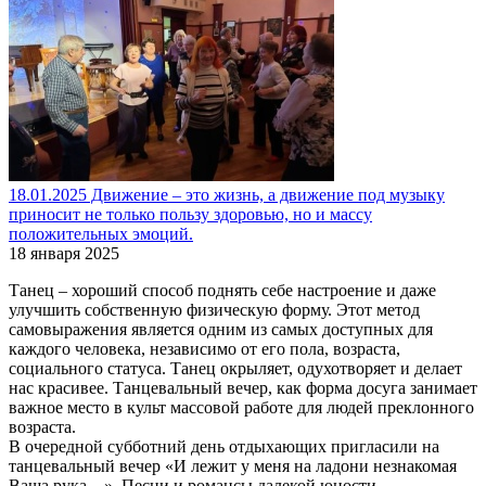
18.01.2025 Движение – это жизнь, а движение под музыку
приносит не только пользу здоровью, но и массу
положительных эмоций.
18 января 2025
Танец – хороший способ поднять себе настроение и даже
улучшить собственную физическую форму. Этот метод
самовыражения является одним из самых доступных для
каждого человека, независимо от его пола, возраста,
социального статуса. Танец окрыляет, одухотворяет и делает
нас красивее. Танцевальный вечер, как форма досуга занимает
важное место в культ массовой работе для людей преклонного
возраста.
В очередной субботний день отдыхающих пригласили на
танцевальный вечер «И лежит у меня на ладони незнакомая
Ваша рука…». Песни и романсы далекой юности