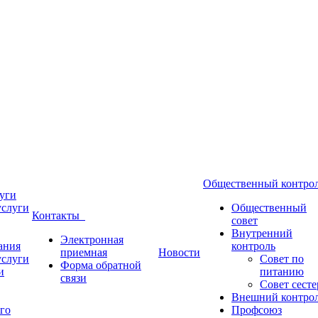
Общественный контр
уги
услуги
Общественный
Контакты
совет
Внутренний
Электронная
ания
контроль
приемная
Новости
услуги
Совет по
Форма обратной
и
питанию
связи
Совет сесте
Внешний контро
го
Профсоюз