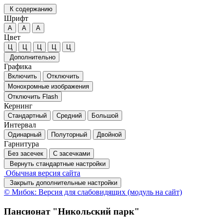
К содержанию
Шрифт
А
А
А
Цвет
Ц
Ц
Ц
Ц
Ц
Дополнительно
Графика
Включить
Отключить
Монохромные изображения
Отключить Flash
Кернинг
Стандартный
Средний
Большой
Интервал
Одинарный
Полуторный
Двойной
Гарнитура
Без засечек
С засечками
Вернуть стандартные настройки
Обычная версия сайта
Закрыть дополнительные настройки
© Мибок: Версия для слабовидящих (модуль на сайт)
Пансионат "Никольский парк"