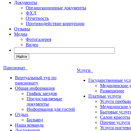
Документы
Организационные документы
ФХД
Отчетность
Противодействие коррупции
Отзывы
Медиа
Фотогалерея
Видео
Найти
Пансионат
Услуги
Виртуальный тур по
Государственные усл
пансионату
Медицинские 
Общая информация
Размещение
График заездов
Платные услуги
Предоставляемые
Услуги пребыв
документы
Медицинские 
Информация для гостей
Бытовые услуг
Отдых
Салон красоты
Бильярд
Прочие услуги
Наша команда
Услуги ногтево
Достижения