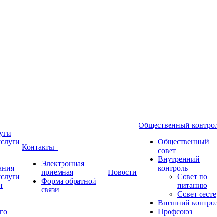
Общественный контр
уги
услуги
Общественный
Контакты
совет
Внутренний
Электронная
ания
контроль
приемная
Новости
услуги
Совет по
Форма обратной
и
питанию
связи
Совет сесте
Внешний контро
го
Профсоюз