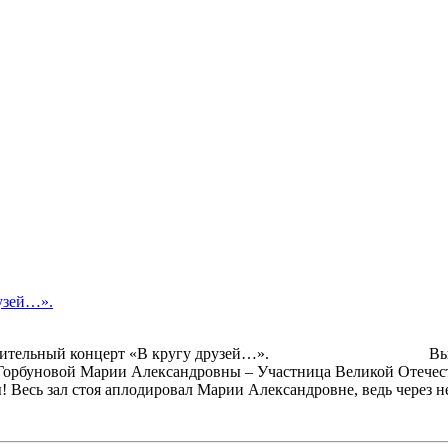
рузей…».
н заключительный концерт «В кругу друзей…». Выступ
уновой Марии Александровны – Участница Великой Отечестве
 Весь зал стоя аплодировал Марии Александровне, ведь через не