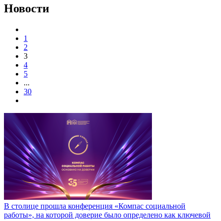
Новости
1
2
3
4
5
...
30
В столице прошла конференция «Компас социальной
работы», на которой доверие было определено как ключевой