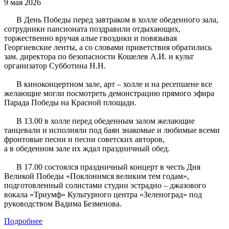
9 мая 2026
В День Победы перед завтраком в холле обеденного зала,
сотрудники пансионата поздравили отдыхающих,
торжественно вручая алые гвоздики и повязывая
Георгиевские ленты, а со словами приветствия обратились
зам. директора по безопасности Кошелев А.И. и культ
организатор Субботина Н.Н.
В киноконцертном зале, арт – холле и на ресепшене все
желающие могли посмотреть демонстрацию прямого эфира
Парада Победы на Красной площади.
В 13.00 в холле перед обеденным залом желающие
танцевали и исполняли под баян знакомые и любимые всеми
фронтовые песни и песни советских авторов,
а в обеденном зале их ждал праздничный обед.
В 17.00 состоялся праздничный концерт в честь Дня
Великой Победы «Поклонимся великим тем годам»,
подготовленный солистами студии эстрадно – джазового
вокала «Триумф» Культурного центра «Зеленоград» под
руководством Вадима Безменова.
Подробнее