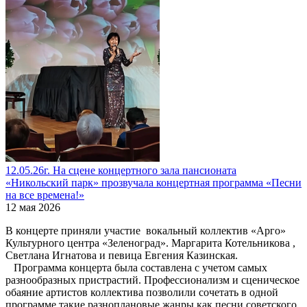
12.05.26г. На сцене концертного зала пансионата
«Никольский парк» прозвучала концертная программа «Песни
на все времена!»
12 мая 2026
В концерте приняли участие вокальный коллектив «Арго»
Культурного центра «Зеленоград». Маргарита Котельникова ,
Светлана Игнатова и певица Евгения Казинская.
Программа концерта была составлена с учетом самых
разнообразных пристрастий. Профессионализм и сценическое
обаяние артистов коллектива позволили сочетать в одной
программе такие разноплановые жанры как песни советского