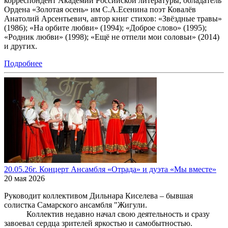
корреспондент Академии Российской литературы, обладатель
Ордена «Золотая осень» им С.А.Есенина поэт Ковалёв
Анатолий Арсентьевич, автор книг стихов: «Звёздные травы»
(1986); «На орбите любви» (1994); «Доброе слово» (1995);
«Родник любви» (1998); «Ещё не отпели мои соловьи» (2014)
и других.
Подробнее
20.05.26г. Концерт Ансамбля «Отрада» и дуэта «Мы вместе»
20 мая 2026
Руководит коллективом Дильнара Киселева – бывшая
солистка Самарского ансамбля "Жигули.
Коллектив недавно начал свою деятельность и сразу
завоевал сердца зрителей яркостью и самобытностью.