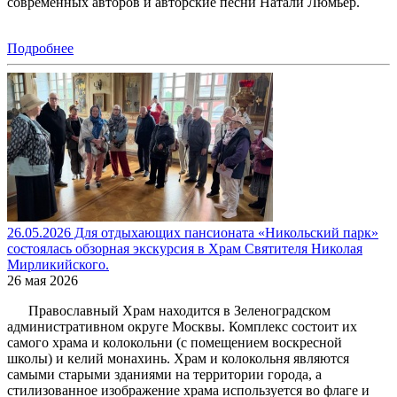
современных авторов и авторские песни Натали Люмьер.
Подробнее
26.05.2026 Для отдыхающих пансионата «Никольский парк»
состоялась обзорная экскурсия в Храм Святителя Николая
Мирликийского.
26 мая 2026
Православный Храм находится в Зеленоградском
административном округе Москвы. Комплекс состоит их
самого храма и колокольни (с помещением воскресной
школы) и келий монахинь. Храм и колокольня являются
самыми старыми зданиями на территории города, а
стилизованное изображение храма используется во флаге и