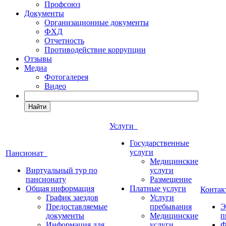
Профсоюз
Документы
Организационные документы
ФХД
Отчетность
Противодействие коррупции
Отзывы
Медиа
Фотогалерея
Видео
Найти
Услуги
Государственные
услуги
Пансионат
Медицинские
Виртуальный тур по
услуги
пансионату
Размещение
Общая информация
Платные услуги
Конта
График заездов
Услуги
Предоставляемые
пребывания
Э
документы
Медицинские
п
Информация для
услуги
Ф