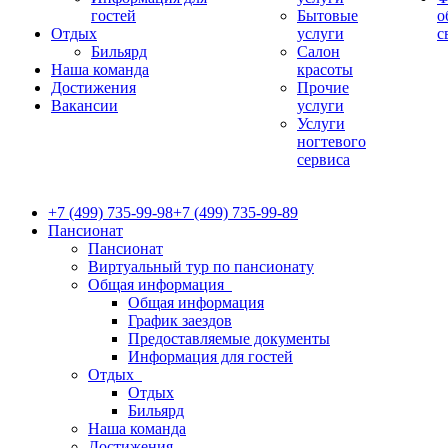
гостей
Бытовые
о
Отдых
услуги
с
Бильярд
Салон
Наша команда
красоты
Достижения
Прочие
Вакансии
услуги
Услуги
ногтевого
сервиса
+7 (499) 735-99-98
+7 (499) 735-99-89
Пансионат
Пансионат
Виртуальный тур по пансионату
Общая информация
Общая информация
График заездов
Предоставляемые документы
Информация для гостей
Отдых
Отдых
Бильярд
Наша команда
Достижения