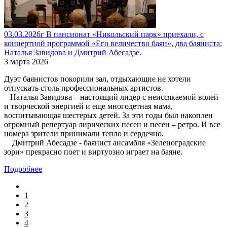
03.03.2026г В пансионат «Никольский парк» приехали, с
концертной программой «Его величество баян», два баяниста:
Наталья Завидова и Дмитрий Абесадзе.
3 марта 2026
Дуэт баянистов покорили зал, отдыхающие не хотели
отпускать столь профессиональных артистов.
Наталья Завидова – настоящий лидер с неиссякаемой волей
и творческой энергией и еще многодетная мама,
воспитывающая шестерых детей. За эти годы был накоплен
огромный репертуар лирических песен и песен – ретро. И все
номера зрители принимали тепло и сердечно.
Дмитрий Абесадзе - баянист ансамбля «Зеленоградские
зори» прекрасно поет и виртуозно играет на баяне.
Подробнее
1
2
3
4