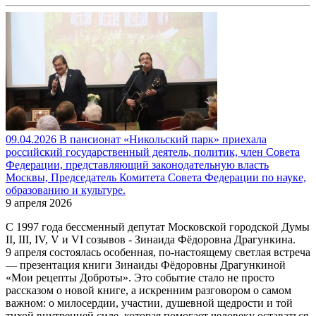
09.04.2026 В пансионат «Никольский парк» приехала
российский государственный деятель, политик, член Совета
Федерации, представляющий законодательную власть
Москвы, Председатель Комитета Совета Федерации по науке,
образованию и культуре.
9 апреля 2026
С 1997 года бессменный депутат Московской городской Думы
II, III, IV, V и VI созывов - Зинаида Фёдоровна Драгункина.
9 апреля состоялась особенная, по-настоящему светлая встреча
— презентация книги Зинаиды Фёдоровны Драгункиной
«Мои рецепты Доброты». Это событие стало не просто
рассказом о новой книге, а искренним разговором о самом
важном: о милосердии, участии, душевной щедрости и той
тихой внутренней силе, которая помогает человеку оставаться