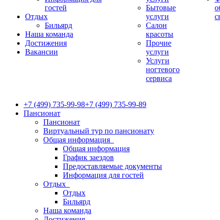
гостей
Бытовые
о
Отдых
услуги
с
Бильярд
Салон
Наша команда
красоты
Достижения
Прочие
Вакансии
услуги
Услуги
ногтевого
сервиса
+7 (499) 735-99-98
+7 (499) 735-99-89
Пансионат
Пансионат
Виртуальный тур по пансионату
Общая информация
Общая информация
График заездов
Предоставляемые документы
Информация для гостей
Отдых
Отдых
Бильярд
Наша команда
Достижения