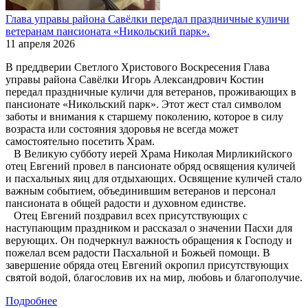
Глава управы района Савёлки передал праздничные куличи
ветеранам пансионата «Никольский парк».
11 апреля 2026
В преддверии Светлого Христового Воскресения Глава
управы района Савёлки Игорь Александрович Костин
передал праздничные куличи для ветеранов, проживающих в
пансионате «Никольский парк». Этот жест стал символом
заботы и внимания к старшему поколению, которое в силу
возраста или состояния здоровья не всегда может
самостоятельно посетить Храм.
В Великую субботу иерей Храма Николая Мирликийского
отец Евгений провел в пансионате обряд освящения куличей
и пасхальных яиц для отдыхающих. Освящение куличей стало
важным событием, объединившим ветеранов и персонал
пансионата в общей радости и духовном единстве.
Отец Евгений поздравил всех присутствующих с
наступающим праздником и рассказал о значении Пасхи для
верующих. Он подчеркнул важность обращения к Господу и
пожелал всем радости Пасхальной и Божьей помощи. В
завершение обряда отец Евгений окропил присутствующих
святой водой, благословив их на мир, любовь и благополучие.
Подробнее