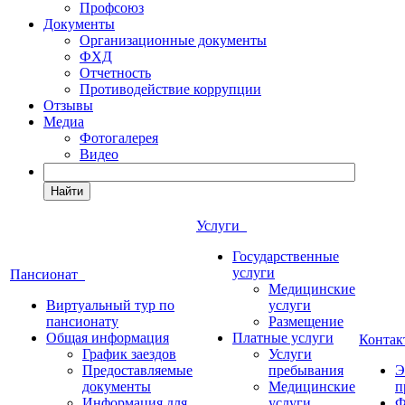
Профсоюз
Документы
Организационные документы
ФХД
Отчетность
Противодействие коррупции
Отзывы
Медиа
Фотогалерея
Видео
Найти
Услуги
Государственные
услуги
Пансионат
Медицинские
Виртуальный тур по
услуги
пансионату
Размещение
Общая информация
Платные услуги
Конта
График заездов
Услуги
Предоставляемые
пребывания
Э
документы
Медицинские
п
Информация для
услуги
Ф