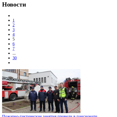
Новости
1
2
3
4
5
6
7
...
30
Пожарно-тактические занятия провели в пансионате