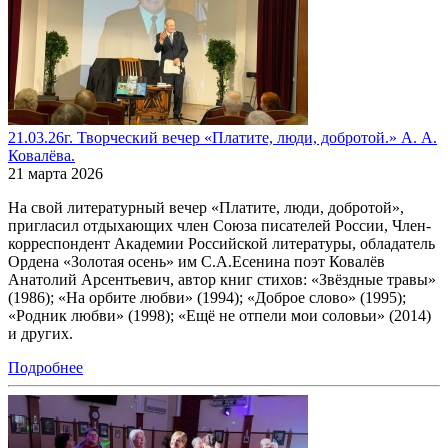
21.03.26г. Творческий вечер «Платите, люди, добротой.» А. А.
Ковалёва.
21 марта 2026
На свой литературный вечер «Платите, люди, добротой»,
пригласил отдыхающих член Союза писателей России, Член-
корреспондент Академии Российской литературы, обладатель
Ордена «Золотая осень» им С.А.Есенина поэт Ковалёв
Анатолий Арсентьевич, автор книг стихов: «Звёздные травы»
(1986); «На орбите любви» (1994); «Доброе слово» (1995);
«Родник любви» (1998); «Ещё не отпели мои соловьи» (2014)
и других.
Подробнее