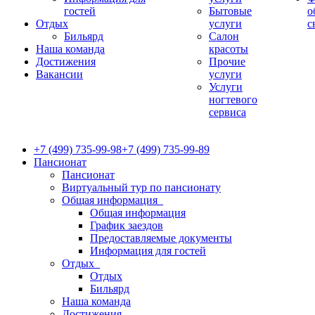
гостей
Бытовые
о
Отдых
услуги
с
Бильярд
Салон
Наша команда
красоты
Достижения
Прочие
Вакансии
услуги
Услуги
ногтевого
сервиса
+7 (499) 735-99-98
+7 (499) 735-99-89
Пансионат
Пансионат
Виртуальный тур по пансионату
Общая информация
Общая информация
График заездов
Предоставляемые документы
Информация для гостей
Отдых
Отдых
Бильярд
Наша команда
Достижения