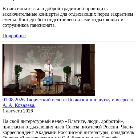
В пансионате стало доброй традицией проводить
заключительные концерты для отдыхающих перед закрытием
смены. Концерт был подготовлен силами отдыхающих и
сотрудников пансионата.
Подробнее
01.08.2026 Творческий вечер «По жизни и в шутку и всерьез»
А. А. Ковалёва.
1 августа 2026
На свой литературный вечер «Платите, люди, добротой»,
пригласил отдыхающих член Союза писателей России, Член-
корреспондент Академии Российской литературы, обладатель
Ордена «Золотая осень» им С.А.Есенина поэт Ковалёв