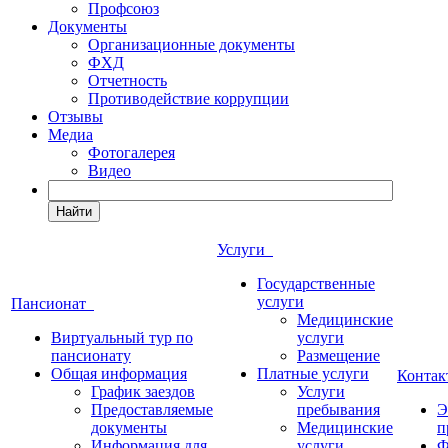
Профсоюз
Документы
Организационные документы
ФХД
Отчетность
Противодействие коррупции
Отзывы
Медиа
Фотогалерея
Видео
Найти
Услуги
Государственные
услуги
Пансионат
Медицинские
Виртуальный тур по
услуги
пансионату
Размещение
Общая информация
Платные услуги
Конта
График заездов
Услуги
Предоставляемые
пребывания
Э
документы
Медицинские
п
Информация для
услуги
Ф