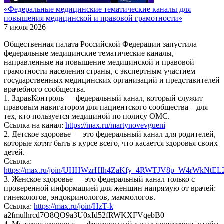
«Федеральные медицинские тематические каналы для
повышения медицинской и правовой грамотности»
7 июля 2026
Общественная палата Российской Федерации запустила
федеральные медицинские тематические каналы,
направленные на повышение медицинской и правовой
грамотности населения страны, с экспертным участием
государственных медицинских организаций и представителей
врачебного сообщества.
1. ЗдравКонтроль — федеральный канал, который служит
правовым навигатором для пациентского сообщества – для
тех, кто пользуется медициной по полису ОМС.
Ссылка на канал:
https://max.ru/martynovevgueni
2. Детское здоровье — это федеральный канал для родителей,
которые хотят быть в курсе всего, что касается здоровья своих
детей.
Ссылка:
https://max.ru/join/UHHWzrHIh4ZaKfy_4RWTJV8p_W4rWkNtEL
3. Женское здоровье — это федеральный канал только с
проверенной информацией для женщин напрямую от врачей:
гинекологов, эндокринологов, маммологов.
Ссылка:
https://max.ru/join/HzT-k
a2fmulhrcd7O8QO9a3U0xId52fRWKXFVqebB0