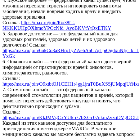
4. Мужское здоровье — федеральный канал существует, чтобы
мужчины перестали терпеть и игнорировать симптомы
заболевания, начали вовремя ходить к врачу и внедрять
здоровые привычки.
Ссылка:
https://max.ru/join/f6o38lT-
NKKKUHpQXhmoYPOcNfd_AyoBKVtYtQxETKY
5. Здоровое долголетие — это федеральный канал для
здоровых родителей, здоровых детей и их здорового
долголетия! Ссылка:
https://max.ru/join/6ukCo3aRHrpTyZAehAaC7qLpiOgdxuNfjc_k_1
YxGk
6. Онколог-онлайн — это федеральный канал с достоверной
информацией от практикующих врачей: онкологов,
химиотерапевтов, радиологов.
Ссылка:
https://max.ru/join/O9xtbtQJ1CEH1r4gg1jraT0BuXSSjUMpqjUfi4
7. Стоматолог-онлайн — это федеральный канал о
современной стоматологии для пациентов и врачей, который
помогает перестать действовать «наугад» и понять, что
действительно происходит с зубами.
Ссылка:
https://max.ru/join/KkJMVgCxYUk577bXGc07nkmZvzqDVgOC
Каждый из этих каналов доступен для бесплатного
присоединения в мессенджере «МАКС». В чатах при
медицинских каналах вы можете бесплатно задавать вопросы