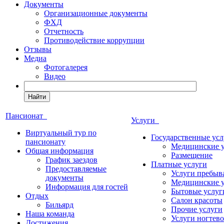
Документы
Организационные документы
ФХД
Отчетность
Противодействие коррупции
Отзывы
Медиа
Фотогалерея
Видео
Найти
Пансионат
Услуги
Виртуальный тур по
Государственные усл
пансионату
Медицинские 
Общая информация
Размещение
График заездов
Платные услуги
Предоставляемые
Услуги пребыв
документы
Медицинские 
Информация для гостей
Бытовые услуг
Отдых
Салон красоты
Бильярд
Прочие услуги
Наша команда
Услуги ногтево
Достижения