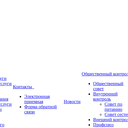
Общественный контр
уги
услуги
Общественный
Контакты
совет
Внутренний
Электронная
ания
контроль
приемная
Новости
услуги
Совет по
Форма обратной
и
питанию
связи
Совет сесте
Внешний контро
го
Профсоюз