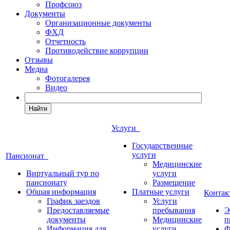
Профсоюз
Документы
Организационные документы
ФХД
Отчетность
Противодействие коррупции
Отзывы
Медиа
Фотогалерея
Видео
Найти
Услуги
Государственные
услуги
Пансионат
Медицинские
Виртуальный тур по
услуги
пансионату
Размещение
Общая информация
Платные услуги
Конта
График заездов
Услуги
Предоставляемые
пребывания
Э
документы
Медицинские
п
Информация для
услуги
Ф