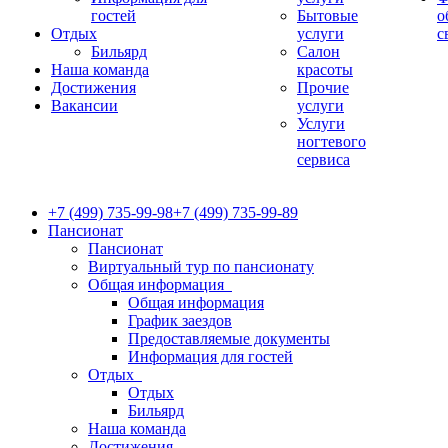
гостей
Бытовые
о
Отдых
услуги
с
Бильярд
Салон
Наша команда
красоты
Достижения
Прочие
Вакансии
услуги
Услуги
ногтевого
сервиса
+7 (499) 735-99-98
+7 (499) 735-99-89
Пансионат
Пансионат
Виртуальный тур по пансионату
Общая информация
Общая информация
График заездов
Предоставляемые документы
Информация для гостей
Отдых
Отдых
Бильярд
Наша команда
Достижения