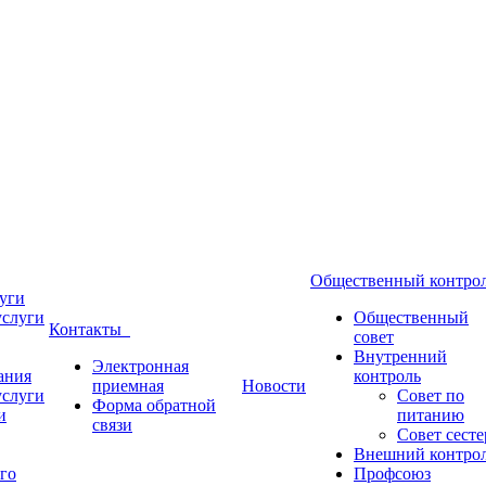
Общественный контр
уги
услуги
Общественный
Контакты
совет
Внутренний
Электронная
ания
контроль
приемная
Новости
услуги
Совет по
Форма обратной
и
питанию
связи
Совет сесте
Внешний контро
го
Профсоюз