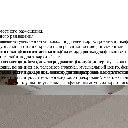
местного размещения.
ного размещения.
денный, стулья, банкетки, комод под телевизор, встроенный шкаф
азмещения.
 журнальный столик, кресло на деревянной основе, письменный г
ник, кондиционер, телевизор (плазма), сушилка для белья.
, консольный столик, журнальный столик, кресло на дер. основе,
 шт., чайник для заварки - 1 шт.
.
полотенец - 2 ед. (для лица, для ног, банное)
ьник, кондиционер, телевизор (плазма), кондиционер, музыкальн
арки.
ьник, кондиционер, телевизор (плазма), музыкальный центр, фен
енец (для лица, для ног, банное), халат (махровый), комплект т
елки, нижи), сахарница, чайник для заварки, ваза для фруктов, в
енец (для лица, для ног, банное), халат (махровый), комплект т
о в индивидуальной упаковке, салфетки, шампунь одноразового