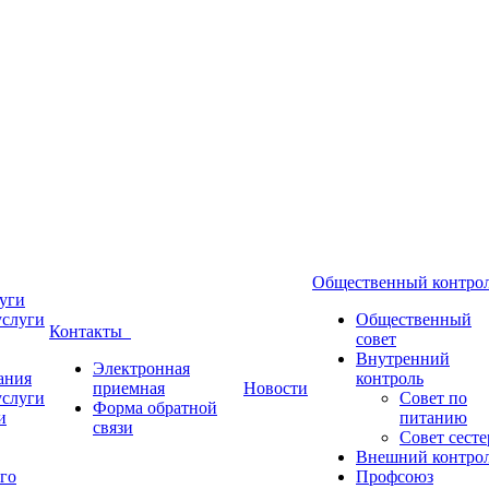
Общественный контр
уги
услуги
Общественный
Контакты
совет
Внутренний
Электронная
ания
контроль
приемная
Новости
услуги
Совет по
Форма обратной
и
питанию
связи
Совет сесте
Внешний контро
го
Профсоюз