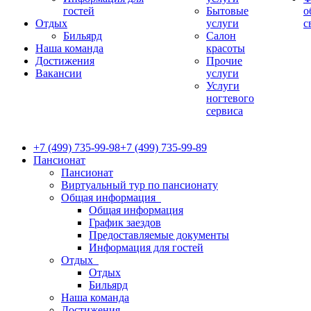
гостей
Бытовые
о
Отдых
услуги
с
Бильярд
Салон
Наша команда
красоты
Достижения
Прочие
Вакансии
услуги
Услуги
ногтевого
сервиса
+7 (499) 735-99-98
+7 (499) 735-99-89
Пансионат
Пансионат
Виртуальный тур по пансионату
Общая информация
Общая информация
График заездов
Предоставляемые документы
Информация для гостей
Отдых
Отдых
Бильярд
Наша команда
Достижения