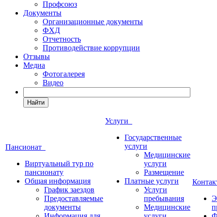
Профсоюз
Документы
Организационные документы
ФХД
Отчетность
Противодействие коррупции
Отзывы
Медиа
Фотогалерея
Видео
Найти
Услуги
Государственные
услуги
Пансионат
Медицинские
Виртуальный тур по
услуги
пансионату
Размещение
Общая информация
Платные услуги
Конта
График заездов
Услуги
Предоставляемые
пребывания
Э
документы
Медицинские
п
Информация для
услуги
Ф