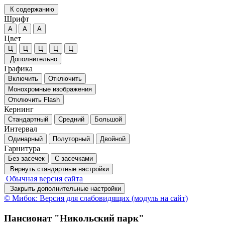
К содержанию
Шрифт
А
А
А
Цвет
Ц
Ц
Ц
Ц
Ц
Дополнительно
Графика
Включить
Отключить
Монохромные изображения
Отключить Flash
Кернинг
Стандартный
Средний
Большой
Интервал
Одинарный
Полуторный
Двойной
Гарнитура
Без засечек
С засечками
Вернуть стандартные настройки
Обычная версия сайта
Закрыть дополнительные настройки
© Мибок: Версия для слабовидящих (модуль на сайт)
Пансионат "Никольский парк"