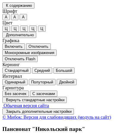
К содержанию
Шрифт
А
А
А
Цвет
Ц
Ц
Ц
Ц
Ц
Дополнительно
Графика
Включить
Отключить
Монохромные изображения
Отключить Flash
Кернинг
Стандартный
Средний
Большой
Интервал
Одинарный
Полуторный
Двойной
Гарнитура
Без засечек
С засечками
Вернуть стандартные настройки
Обычная версия сайта
Закрыть дополнительные настройки
© Мибок: Версия для слабовидящих (модуль на сайт)
Пансионат "Никольский парк"