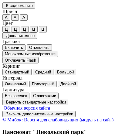
К содержанию
Шрифт
А
А
А
Цвет
Ц
Ц
Ц
Ц
Ц
Дополнительно
Графика
Включить
Отключить
Монохромные изображения
Отключить Flash
Кернинг
Стандартный
Средний
Большой
Интервал
Одинарный
Полуторный
Двойной
Гарнитура
Без засечек
С засечками
Вернуть стандартные настройки
Обычная версия сайта
Закрыть дополнительные настройки
© Мибок: Версия для слабовидящих (модуль на сайт)
Пансионат "Никольский парк"