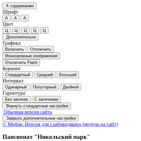
К содержанию
Шрифт
А
А
А
Цвет
Ц
Ц
Ц
Ц
Ц
Дополнительно
Графика
Включить
Отключить
Монохромные изображения
Отключить Flash
Кернинг
Стандартный
Средний
Большой
Интервал
Одинарный
Полуторный
Двойной
Гарнитура
Без засечек
С засечками
Вернуть стандартные настройки
Обычная версия сайта
Закрыть дополнительные настройки
© Мибок: Версия для слабовидящих (модуль на сайт)
Пансионат "Никольский парк"