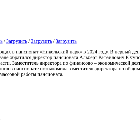
ть
/
Загрузить
/
Загрузить
/
Загрузить
ающих в пансионат «Никольский парк» в 2024 году. В первый де
зале обратился директор пансионата Альберт Рафаилович Юсуп
сти. Заместитель директора по финансово – экономической де
ания в пансионате познакомила заместитель директора по общи
массовой работы пансионата.
.