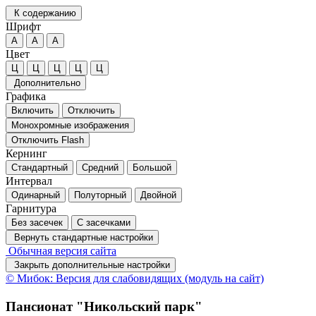
К содержанию
Шрифт
А
А
А
Цвет
Ц
Ц
Ц
Ц
Ц
Дополнительно
Графика
Включить
Отключить
Монохромные изображения
Отключить Flash
Кернинг
Стандартный
Средний
Большой
Интервал
Одинарный
Полуторный
Двойной
Гарнитура
Без засечек
С засечками
Вернуть стандартные настройки
Обычная версия сайта
Закрыть дополнительные настройки
© Мибок: Версия для слабовидящих (модуль на сайт)
Пансионат "Никольский парк"