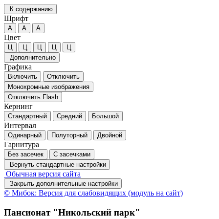
К содержанию
Шрифт
А
А
А
Цвет
Ц
Ц
Ц
Ц
Ц
Дополнительно
Графика
Включить
Отключить
Монохромные изображения
Отключить Flash
Кернинг
Стандартный
Средний
Большой
Интервал
Одинарный
Полуторный
Двойной
Гарнитура
Без засечек
С засечками
Вернуть стандартные настройки
Обычная версия сайта
Закрыть дополнительные настройки
© Мибок: Версия для слабовидящих (модуль на сайт)
Пансионат "Никольский парк"